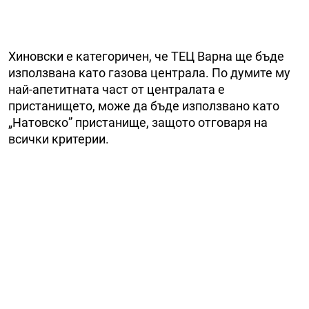
Хиновски е категоричен, че ТЕЦ Варна ще бъде
използвана като газова централа. По думите му
най-апетитната част от централата е
пристанището, може да бъде използвано като
„Натовско” пристанище, защото отговаря на
всички критерии.