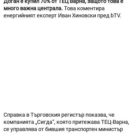
Доган е купил 70% от ТЕЦ Варна, защото това е
много важна централа.
Това коментира
енергийният експерт Иван Хиновски пред bTV.
Справка в Търговския регистър показва, че
компанията „Сигда”, която притежава ТЕЦ-Варна,
се управлява от бившия транспортен министър