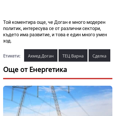
Той коментира още, че Доган е много модерен
политик, интересува се от различни сектори,
където има развитие, и това е един много умен
ход.
Етикети:
Ахмед Доган
ТЕЦ Варна
Сделка
Още от Енергетика