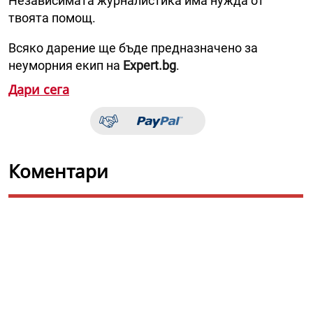
Независимата журналистика има нужда от
твоята помощ.
Всяко дарение ще бъде предназначено за
неуморния екип на
Expert.bg
.
Дари сега
Коментари