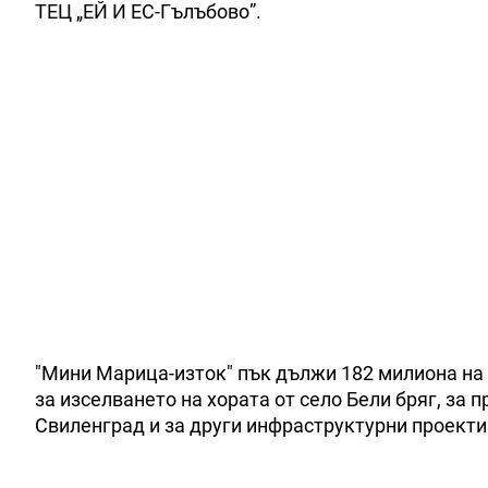
ТЕЦ „ЕЙ И ЕС-Гълъбово”.
"Мини Марица-изток" пък дължи 182 милиона на
за изселването на хората от село Бели бряг, за 
Свиленград и за други инфраструктурни проекти