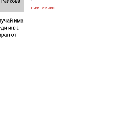
 Райкова
виж всички
лучай има
еди инж.
иран от