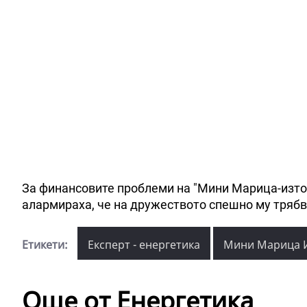
За финансовите проблеми на "Мини Марица-изток
алармираха, че на дружеството спешно му трябва
Етикети:
Експерт - енергетика
Мини Марица 
Още от Енергетика