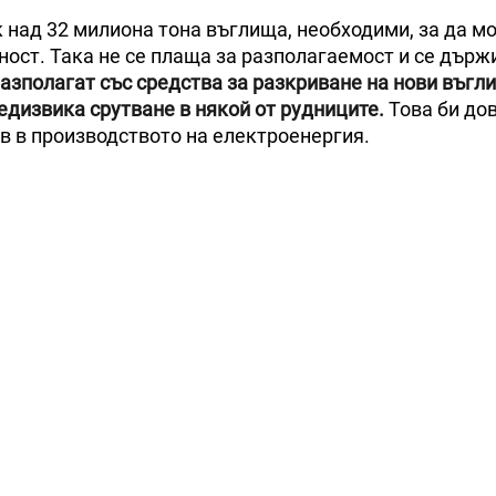
 над 32 милиона тона въглища, необходими, за да мо
ост. Така не се плаща за разполагаемост и се държ
азполагат със средства за разкриване на нови въгл
редизвика срутване в някой от рудниците.
Това би до
ив в производството на електроенергия.