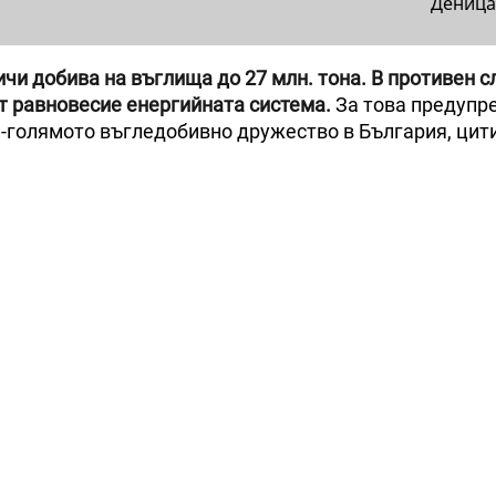
Деница
ичи добива на въглища до 27 млн. тона. В противен с
от равновесие енергийната система.
За това предупр
-голямото въгледобивно дружество в България, цит