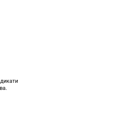
ндикати
ва.