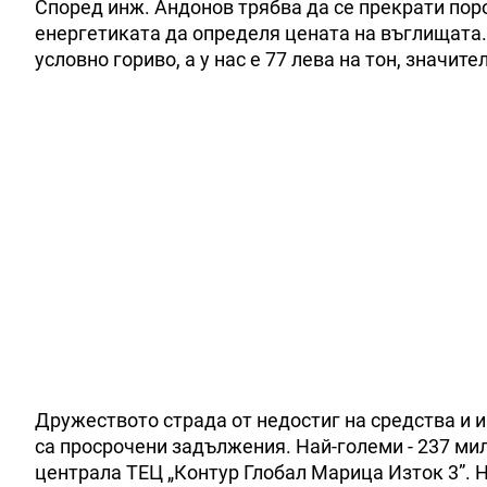
Според инж. Андонов трябва да се прекрати пор
енергетиката да определя цената на въглищата. 
условно гориво, а у нас е 77 лева на тон, значит
Дружеството страда от недостиг на средства и и
са просрочени задължения. Най-големи - 237 ми
централа ТЕЦ „Контур Глобал Марица Изток 3”. 