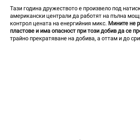
Тази година дружеството е произвело под натиск
американски централи да работят на пълна мощн
контрол цената на енергийния микс.
Мините не р
пластове и има опасност при този добив да се п
трайно прекратяване на добива, а оттам и до ср