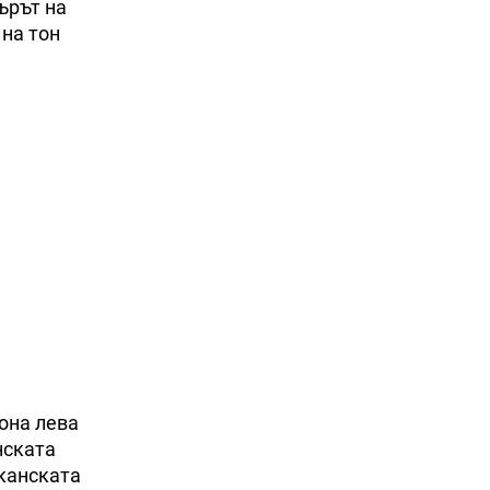
ърът на
 на тон
она лева
нската
иканската