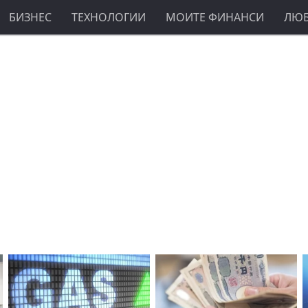
БИЗНЕС
ТЕХНОЛОГИИ
МОИТЕ ФИНАНСИ
ЛЮ