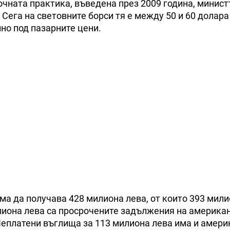
очната практика, въведена през 2009 година, минист
Сега на световните борси тя е между 50 и 60 долара
елно под пазарните цени.
ма да получава 428 милиона лева, от които 393 мили
лиона лева са просрочените задължения на америка
Неплатени въглища за 113 милиона лева има и амер