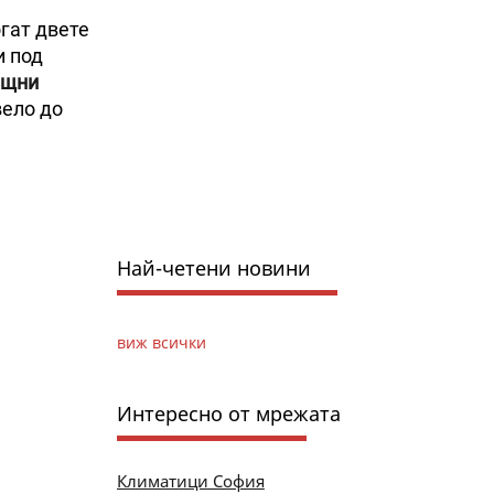
гат двете
и под
ищни
вело до
Най-четени новини
виж всички
Интересно от мрежата
Климатици София