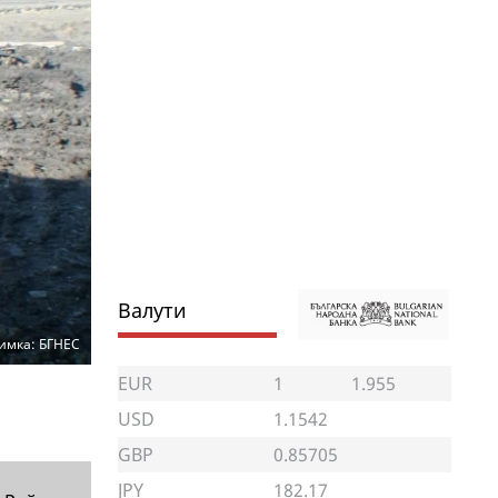
Валути
имка: БГНЕС
EUR
1
1.955
USD
1.1542
GBP
0.85705
JPY
182.17