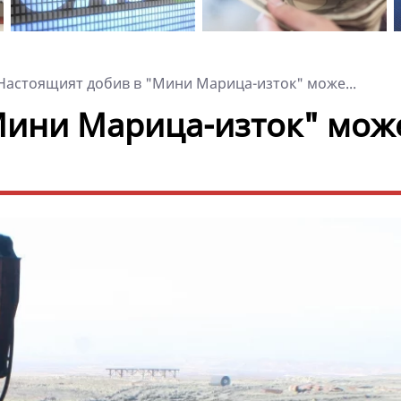
астоящият добив в "Мини Марица-изток" може...
Мини Марица-изток" мож