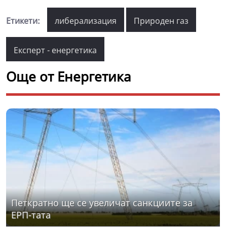
Етикети:
либерализация
Природен газ
Експерт - енергетика
Още от Енергетика
Петкратно ще се увеличат санкциите за
ЕРП-тата