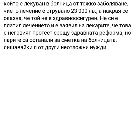
който е лекуван в болница от тежко заболяване,
чието лечение е струвало 23 000 лв., а накрая се
оказва, че той не е здравноосигурен. Не си е
платил лечението и е заявил на лекарите, че това
е неговият протест срещу здравната реформа, но
парите са останали за сметка на болницата,
лишавайки я от други неотложни нужди.