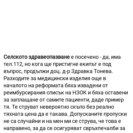
Селското здравеопазване
е посечено - да, има
тел.112, но кога ще пристигне екипът е под
въпрос, продължи доц. д-р Здравка Тонева.
Разходите за медицински изделия още в
началото на реформата бяха извадени от
реимбурсирания списък на НЗОК и бяха оставени
за заплащане от самите пациенти, даде пример
тя. Те струват невероятно скъпо без реално
тяхната цена да е такава. Допусканите пропуски
не са случайни и на мен ми се струва, че това е
направено, за да се осигуряват свръхпечалби за