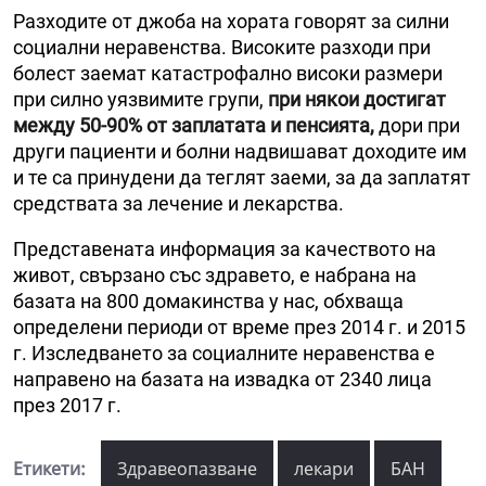
Разходите от джоба на хората говорят за силни
социални неравенства. Високите разходи при
болест заемат катастрофално високи размери
при силно уязвимите групи,
при някои достигат
между 50-90% от заплатата и пенсията,
дори при
други пациенти и болни надвишават доходите им
и те са принудени да теглят заеми, за да заплатят
средствата за лечение и лекарства.
Представената информация за качеството на
живот, свързано със здравето, е набрана на
базата на 800 домакинства у нас, обхваща
определени периоди от време през 2014 г. и 2015
г. Изследването за социалните неравенства е
направено на базата на извадка от 2340 лица
през 2017 г.
Етикети:
Здравеопазване
лекари
БАН