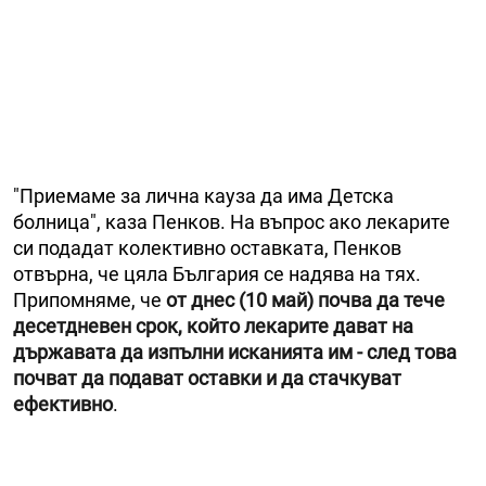
"Приемаме за лична кауза да има Детска
болница", каза Пенков. На въпрос ако лекарите
си подадат колективно оставката, Пенков
отвърна, че цяла България се надява на тях.
Припомняме, че
от днес (10 май) почва да тече
десетдневен срок, който лекарите дават на
държавата да изпълни исканията им - след това
почват да подават оставки и да стачкуват
ефективно
.