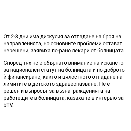
От 2-3 дни има дискусия за отпадане на броя на
направленията, но основните проблеми остават
нерешени, заявиха по-рано лекари от болницата.
Според тях не е обърнато внимание на искането
за национален статут на болницата и по-доброто
ѝ финансиране, както и цялостното отпадане на
лимитите в детското здравеопазване. Не е
решен и въпросът за възнагражденията на
работещите в болницата, казаха те в интервю за
bTV.