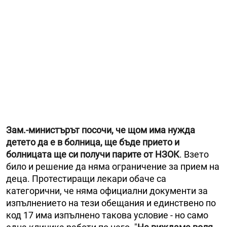
Зам.-министърът посочи, че щом има нужда
детето да е в болница, ще бъде прието и
болницата ще си получи парите от НЗОК
. Взето
било и решение да няма ограничение за прием на
деца. Протестиращи лекари обаче са
категорични, че няма официални документи за
изпълнението на тези обещания и единствено по
код 17 има изпълнено такова условие - но само