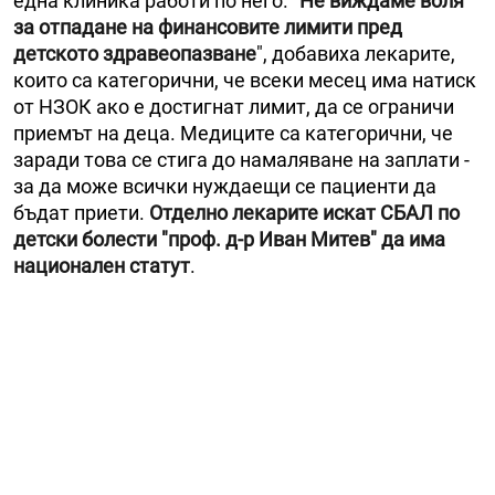
една клиника работи по него. "
Не виждаме воля
за отпадане на финансовите лимити пред
детското здравеопазване
", добавиха лекарите,
които са категорични, че всеки месец има натиск
от НЗОК ако е достигнат лимит, да се ограничи
приемът на деца. Медиците са категорични, че
заради това се стига до намаляване на заплати -
за да може всички нуждаещи се пациенти да
бъдат приети.
Отделно лекарите искат СБАЛ по
детски болести "проф. д-р Иван Митев" да има
национален статут
.