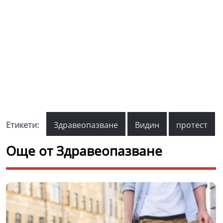
Етикети:
Здравеопазване
Видин
протест
Още от Здравеопазване