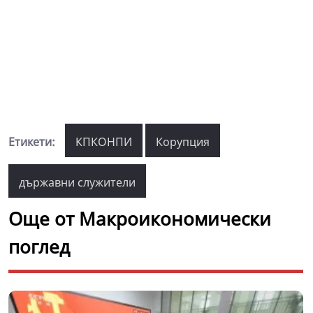
Етикети:
КПКОНПИ
Корупция
държавни служители
Още от Макроикономически
поглед