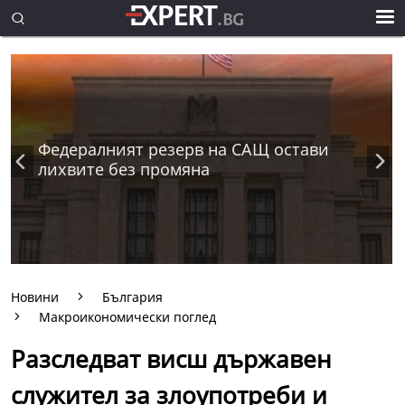
Федералният резерв на САЩ остави
лихвите без промяна
Новини
България
Макроикономически поглед
Разследват висш държавен
служител за злоупотреби и