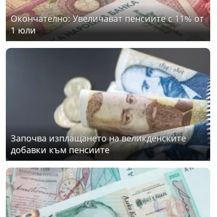
Окончателно: Увеличават пенсиите с 11% от
1 юли
Започва изплащането на великденските
добавки към пенсиите