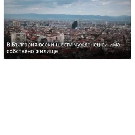
В България всеки шести чужденец си има
собствено жилище