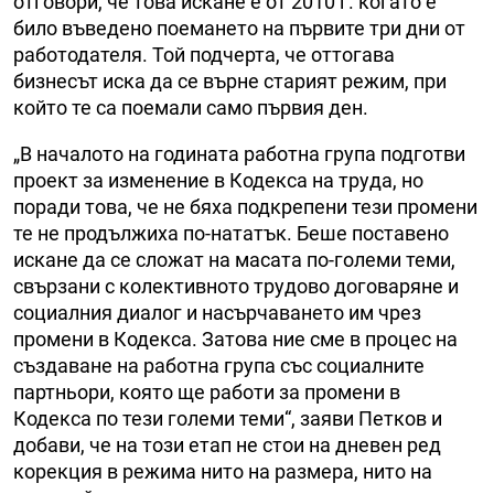
отговори, че това искане е от 2010 г. когато е
било въведено поемането на първите три дни от
работодателя. Той подчерта, че оттогава
бизнесът иска да се върне старият режим, при
който те са поемали само първия ден.
„В началото на годината работна група подготви
проект за изменение в Кодекса на труда, но
поради това, че не бяха подкрепени тези промени
те не продължиха по-нататък. Беше поставено
искане да се сложат на масата по-големи теми,
свързани с колективното трудово договаряне и
социалния диалог и насърчаването им чрез
промени в Кодекса. Затова ние сме в процес на
създаване на работна група със социалните
партньори, която ще работи за промени в
Кодекса по тези големи теми“, заяви Петков и
добави, че на този етап не стои на дневен ред
корекция в режима нито на размера, нито на