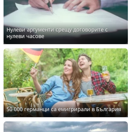
Нулеви аргументи срещу договорите с
нулеви часове
50 000 германци са емигрирали в България