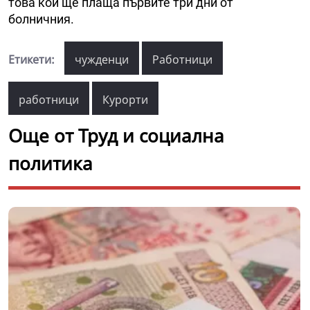
това кой ще плаща първите три дни от
болничния.
Етикети:
чужденци
Работници
работници
Курорти
Още от Труд и социална
политика