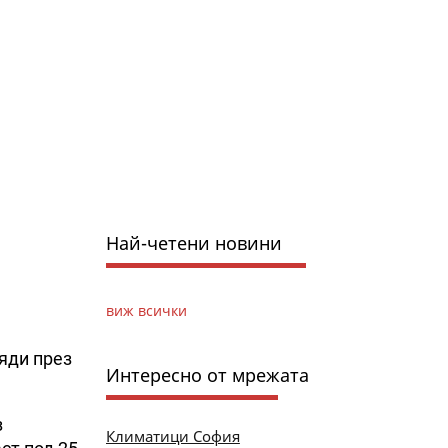
Най-четени новини
виж всички
яди през
Интересно от мрежата
з
Климатици София