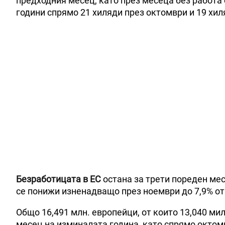
предходния месец, като през месеца без работа
години спрямо 21 хиляди през октомври и 19 хиля
Безработицата в ЕС
остана за трети пореден мес
се понижи изненадващо през ноември до 7,9% от
Общо 16,491 млн. европейци, от които 13,040 ми
месец на изминалата година, като спрямо октом