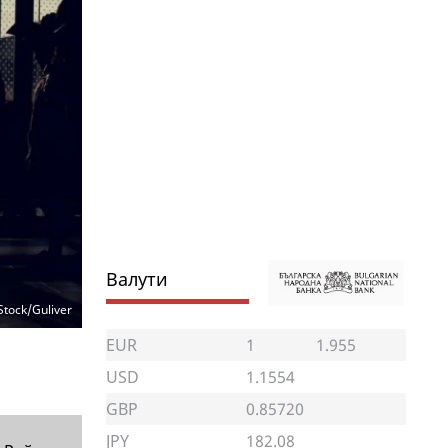
Валути
Stock/Guliver
EUR
1
1.955
USD
1.1554
GBP
0.85720
JPY
182.08