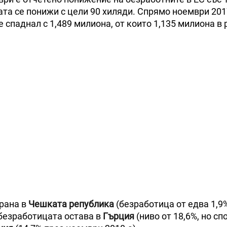
ата се понижи с цели 90 хиляди. Спрямо ноември 201
 спаднал с 1,489 милиона, от които 1,135 милиона в
ирана в
Чешката република
(безработица от едва 1,9%
 безработицата остава в
Гърция
(ниво от 18,6%, но сп