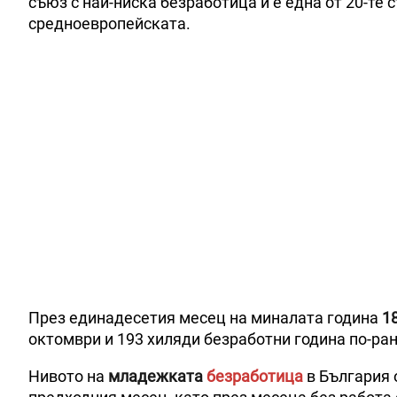
съюз с най-ниска безработица и е една от 20-те с
средноевропейската.
През единадесетия месец на миналата година
1
октомври и 193 хиляди безработни година по-ран
Нивото на
младежката
безработица
в България 