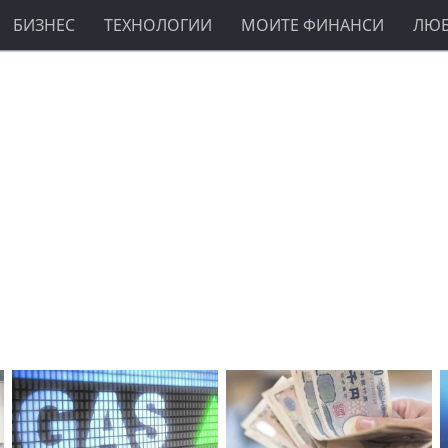
БИЗНЕС
ТЕХНОЛОГИИ
МОИТЕ ФИНАНСИ
ЛЮ