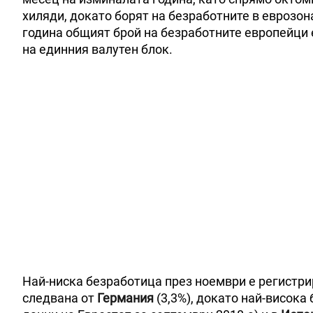
хиляди, докато борят на безработните в еврозон
година общият брой на безработните европейци е
на единния валутен блок.
Най-ниска безработица през ноември е регистр
следвана от
Германия
(3,3%), докато най-висока