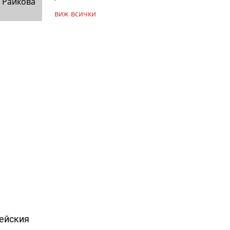
 Райкова
виж всички
пейския