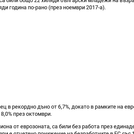
 са били общо 22 хиляди български младежи на възра
ди година по-рано (през ноември 2017-а).
ец в рекордно дъно от 6,7%, докато в рамките на ев
 8,0% през октомври.
лиона от еврозоната, са били без работа през единад
ври е отчетено понижение на безработните в ЕС със 