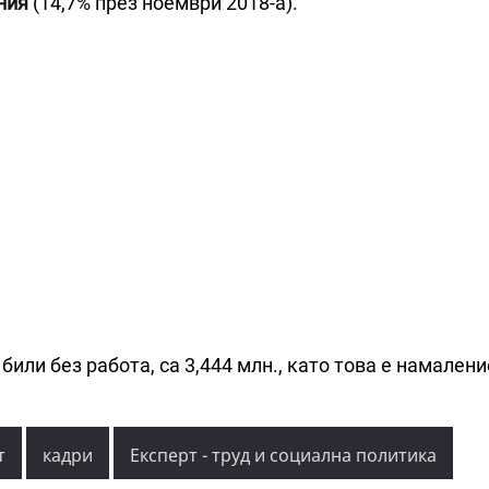
ния
(14,7% през ноември 2018-а).
били без работа, са 3,444 млн., като това е намалени
т
кадри
Експерт - труд и социална политика