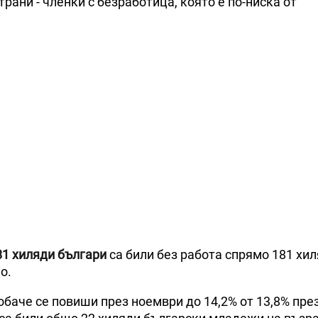
трани - членки с безработица, която е по-ниска от
81 хиляди българи
са били без работа спрямо 181 хил
о.
обаче се повиши през ноември до 14,2% от 13,8% пре