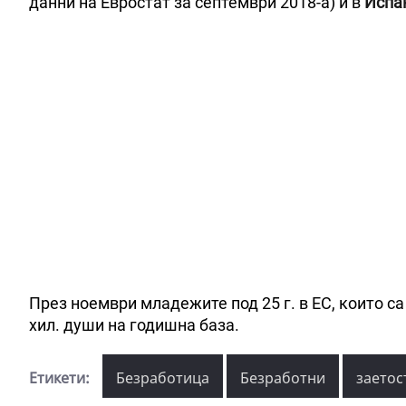
данни на Евростат за септември 2018-а) и в
Испа
През ноември младежите под 25 г. в ЕС, които са 
хил. души на годишна база.
Етикети:
Безработица
Безработни
заетос