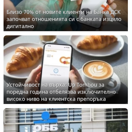
Близо 70% от новите клиенти на Банка ДСК
започват отношенията си с банката изцяло
дигитално
Устойчивост на върха: Up Tombou за
поредна година отбелязва изключително
високо ниво на клиентска препоръка