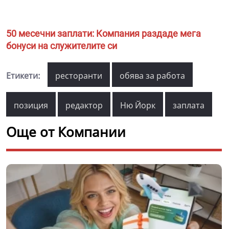
50 месечни заплати: Компания раздаде мега
бонуси на служителите си
Етикети:
ресторанти
обява за работа
позиция
редактор
Ню Йорк
заплата
Още от Компании