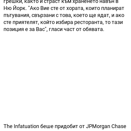
грешки, както и страст към храненето навън в
Ню Йорк. "Ако Вие сте от хората, които планират
пътувания, свързани с това, което ще ядат, и ако
сте приятелят, който избира ресторанта, то тази
позиция е за Вас", гласи част от обявата.
The Infatuation беше придобит от JPMorgan Chase