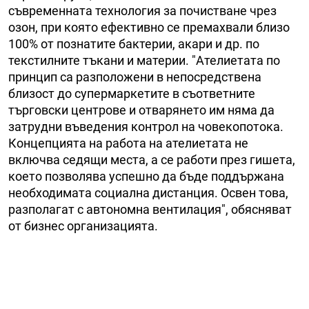
съвременната технология за почистване чрез
озон, при която ефективно се премахвали близо
100% от познатите бактерии, акари и др. по
текстилните тъкани и материи. "Ателиетата по
принцип са разположени в непосредствена
близост до супермаркетите в съответните
търговски центрове и отварянето им няма да
затрудни въведения контрол на човекопотока.
Концепцията на работа на ателиетата не
включва седящи места, а се работи през гишета,
което позволява успешно да бъде поддържана
необходимата социална дистанция. Освен това,
разполагат с автономна вентилация", обясняват
от бизнес организацията.