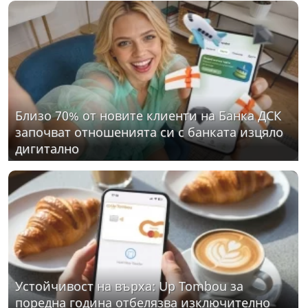
Близо 70% от новите клиенти на Банка ДСК
започват отношенията си с банката изцяло
дигитално
Устойчивост на върха: Up Tombou за
поредна година отбелязва изключително