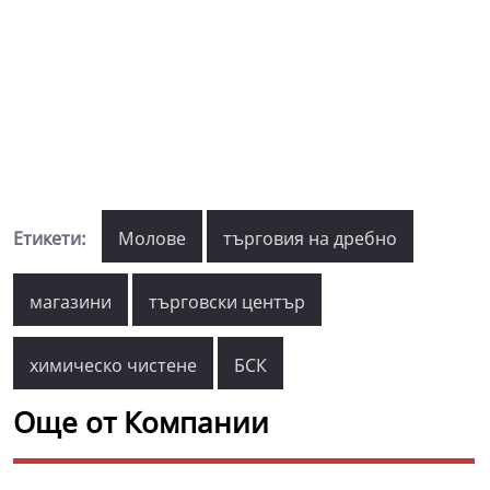
Етикети:
Молове
търговия на дребно
магазини
търговски център
химическо чистене
БСК
Още от Компании