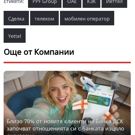
Етикети:
PPF Group
ОАЕ
КЗК
Йеттел
Сделка
телеком
мобилен оператор
Yettel
Още от Компании
Близо 70% от новите клиенти на Банка ДСК
започват отношенията си с банката изцяло