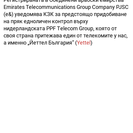
Emirates Telecommunications Group Company PJSC
(e&) уведомява КЗК за предстоящо придобиване
на пряк едноличен контрол върху
нидерландската PPF Тelecom Group, която от
своя страна притежава един от телекомите у нас,
а именно „Йеттел България” (
Yettel
)