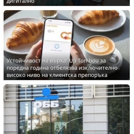
дигитално
Устойчивост на върха: Up Tombou за
поредна година отбелязва изключително
високо ниво на клиентска препоръка