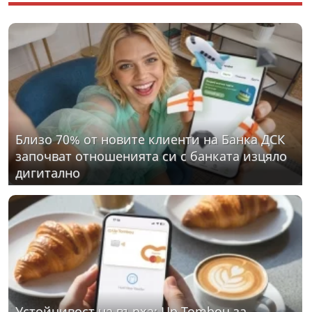
Близо 70% от новите клиенти на Банка ДСК
започват отношенията си с банката изцяло
дигитално
Устойчивост на върха: Up Tombou за