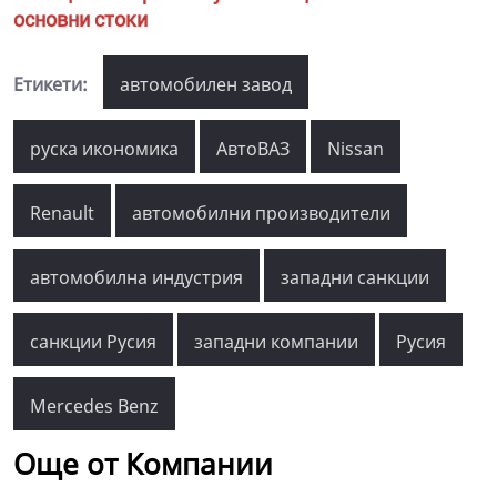
основни стоки
Етикети:
автомобилен завод
руска икономика
АвтоВАЗ
Nissan
Renault
автомобилни производители
автомобилна индустрия
западни санкции
санкции Русия
западни компании
Русия
Mercedes Benz
Още от Компании