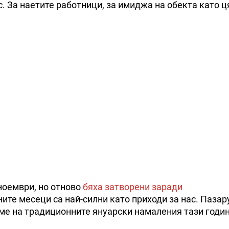
. За наетите работници, за имиджа на обекта като ц
ноември, но отново
бяха затворени заради
ните месеци са най-силни като приходи за нас. Паза
еме на традиционните януарски намаления тази годин