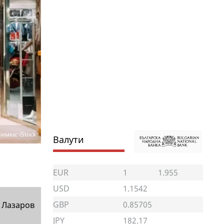
имка: iStock
Валути
EUR
1
1.955
USD
1.1542
GBP
0.85705
 Лазаров
JPY
182.17