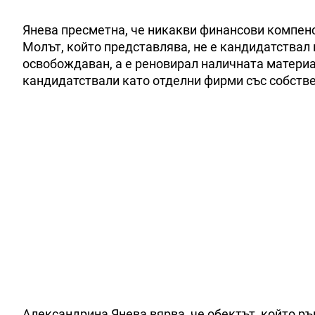
Янева пресметна, че никакви финансови компенс
Молът, който представлява, не е кандидатствал п
освобождаван, а е реновирал наличната материа
кандидатствали като отделни фирми със собстве
Александрина Янева вярва, че обектът, който р