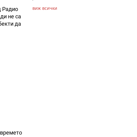
виж всички
д Радио
ди не са
бекти да
о времето