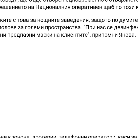
 решението на Националния оперативен щаб по този к
ите с това за нощните заведения, защото по думите
молове за големи пространства. "При нас се дезинфе
ни предпазни маски на клиентите", припомни Янева.
ви клонове, дрогерии, телефонни оператори, каси за