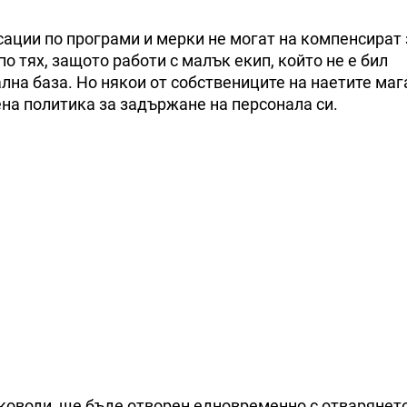
ации по програми и мерки не могат на компенсират 
о тях, защото работи с малък екип, който не е бил
лна база. Но някои от собствениците на наетите маг
на политика за задържане на персонала си.
ъководи, ще бъде отворен едновременно с отварянет