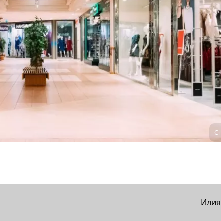
Сн
Илия