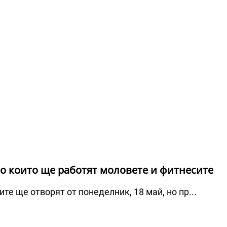
по които ще работят моловете и фитнесите
те ще отворят от понеделник, 18 май, но пр...