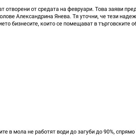
ат отворени от средата на февруари. Това заяви пре
олове Александрина Янева. Тя уточни, че тези надеж
ето бизнесите, които се помещават в търговските о
ите в мола не работят води до загуби до 90%, спрям