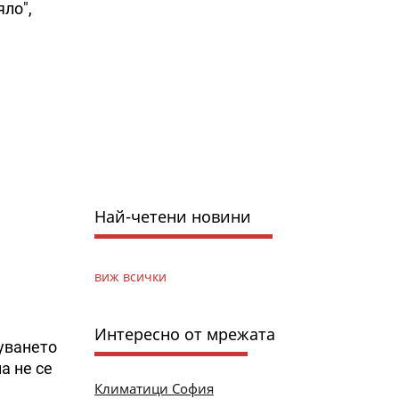
яло",
Най-четени новини
виж всички
Интересно от мрежата
руването
а не се
Климатици София