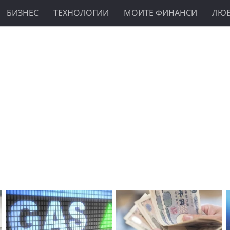
БИЗНЕС
ТЕХНОЛОГИИ
МОИТЕ ФИНАНСИ
ЛЮ