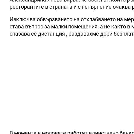
ресторантите в страната и с нетърпение очаква
Изключва обвързването на отхлабването на мерк
става въпрос за малки помещения, а не както в 
спазава се дистанция , раздавахме дори безплат
В момента в моловете работят единствено банко