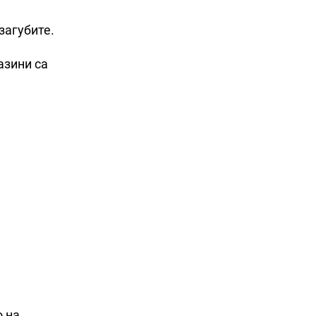
загубите.
азини са
о на