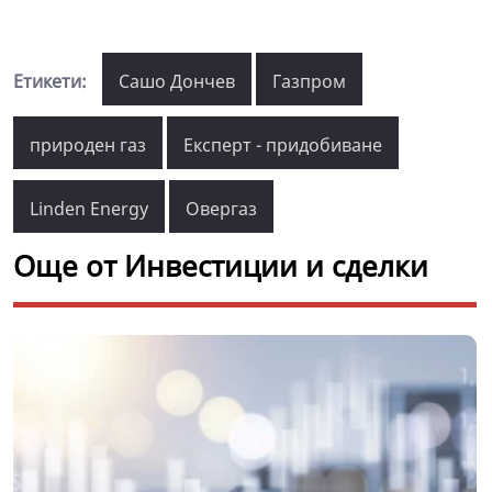
Етикети:
Сашо Дончев
Газпром
природен газ
Експерт - придобиване
Linden Energy
Овергаз
Още от Инвестиции и сделки