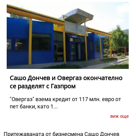
Сашо Дончев и Овергаз окончателно
се разделят с Газпром
"Овергаз" взема кредит от 117 млн. евро от
пет банки, като 1...
виж още
Притежаваната от бизнесмена Сашо Дончев