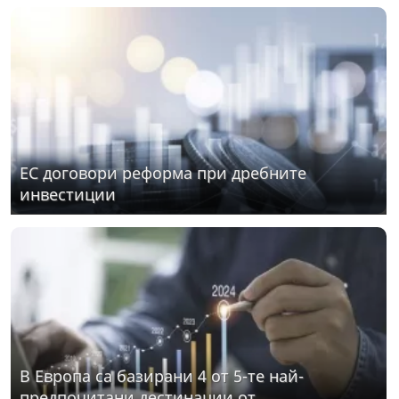
ЕС договори реформа при дребните
инвестиции
В Европа са базирани 4 от 5-те най-
предпочитани дестинации от