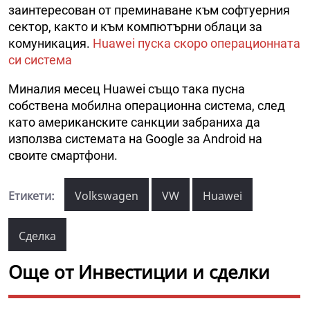
заинтересован от преминаване към софтуерния
сектор, както и към компютърни облаци за
комуникация.
Huawei пуска скоро операционната
си система
Миналия месец Huawei също така пусна
собствена мобилна операционна система, след
като американските санкции забраниха да
използва системата на Google за Android на
своите смартфони.
Етикети:
Volkswagen
VW
Huawei
Сделка
Още от Инвестиции и сделки