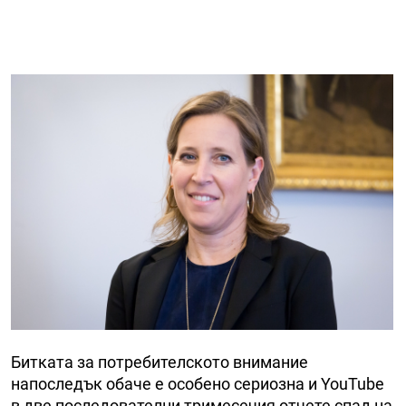
Битката за потребителското внимание
напоследък обаче е особено сериозна и YouTube
в две последователни тримесечия отчете спад на