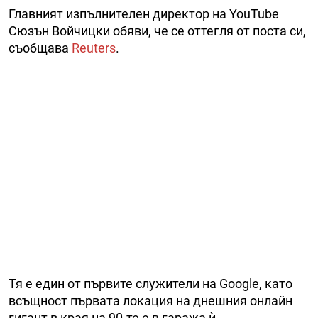
Главният изпълнителен директор на YouTube
Сюзън Войчицки обяви, че се оттегля от поста си,
съобщава
Reuters
.
Тя е един от първите служители на Google, като
всъщност първата локация на днешния онлайн
гигант в края на 90-те е в гаража ѝ.