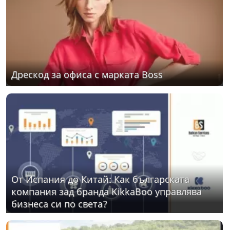
Дрескод за офиса с марката Boss
От Испания до Китай: Как българската
компания зад бранда KikkaBoo управлява
бизнеса си по света?