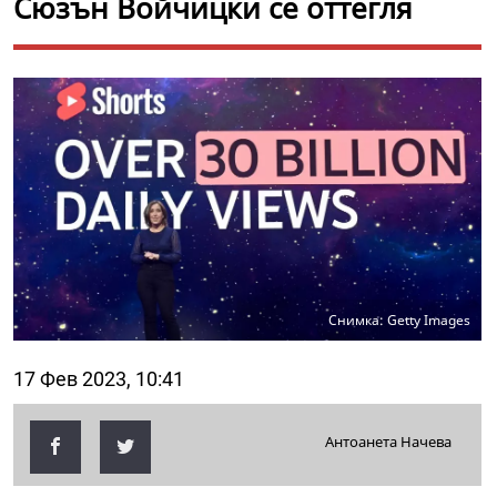
Сюзън Войчицки се оттегля
Снимка: Getty Images
17 Фев 2023, 10:41
Антоанета Начева