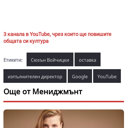
3 канала в YouTube, чрез които ще повишите
общата си култура
Етикети:
Сюзън Войчицки
оставка
изпълнителен директор
Google
YouTube
Още от Мениджмънт