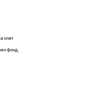
ки опит
нен фонд,