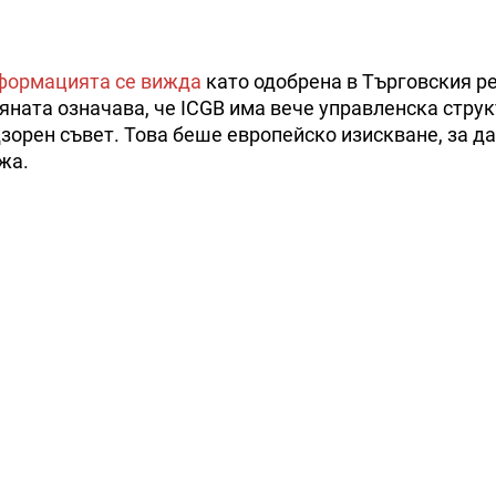
формацията се вижда
като одобрена в Търговския ре
яната означава, че ICGB има вече управленска струк
зорен съвет. Това беше европейско изискване, за д
жа.