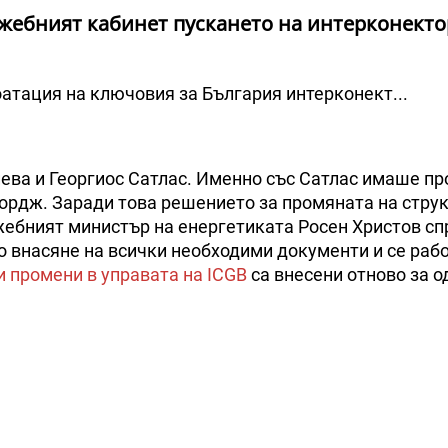
жебният кабинет пускането на интерконекто
атация на ключовия за България интерконект...
ева и Георгиос Сатлас. Именно със Сатлас имаше пр
ордж. Заради това решението за промяната на стру
жебният министър на енергетиката Росен Христов сп
о внасяне на всички необходими документи и се рабо
и промени в управата на ICGB
са внесени отново за о