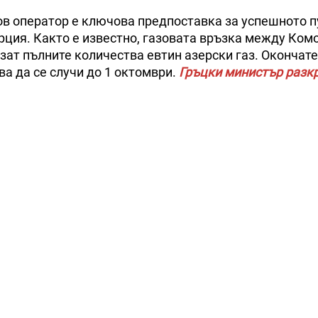
ов оператор е ключова предпоставка за успешното п
рция. Както е известно, газовата връзка между Ком
изат пълните количества евтин азерски газ. Окончат
а да се случи до 1 октомври.
Гръцки министър разкр