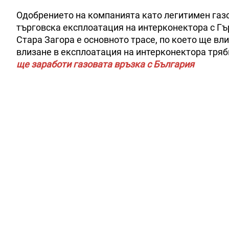
Одобрението на компанията като легитимен газ
търговска експлоатация на интерконектора с Гъ
Стара Загора е основното трасе, по което ще вл
влизане в експлоатация на интерконектора трябв
ще заработи газовата връзка с България