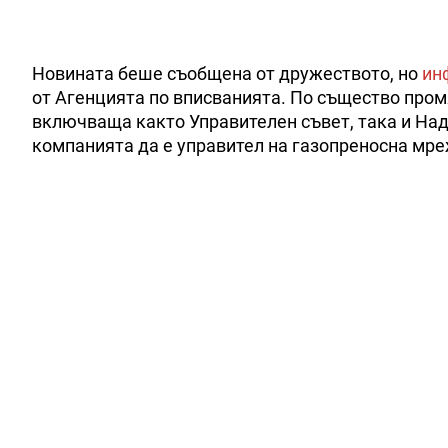
Новината беше съобщена от дружеството, но
ин
от Агенцията по вписванията. По същество пром
включваща както Управителен съвет, така и Над
компанията да е управител на газопреносна мре