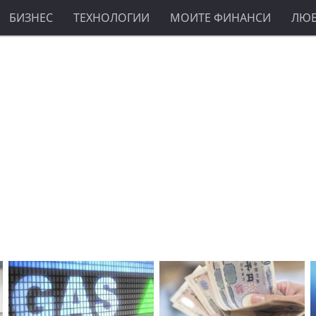
БИЗНЕС
ТЕХНОЛОГИИ
МОИТЕ ФИНАНСИ
ЛЮ