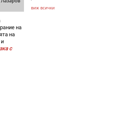
 Лазаров
виж всички
а
рание на
ята на
 и
зка с