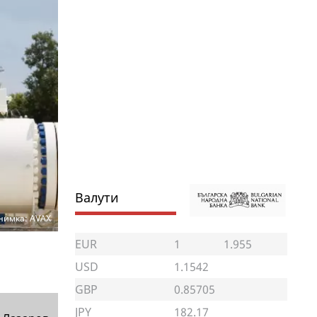
Валути
нимка: AVAX
EUR
1
1.955
USD
1.1542
GBP
0.85705
JPY
182.17