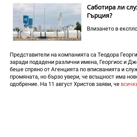
Саботира ли слу
Гърция?
Влизането в експло
Представители на компанията са Теодора Георги
заради подадени различни имена, Георгиос и Дж
беше спряно от Агенцията по вписванията и слу
промяната, но бързо увери, че всъщност има нов
одобрение. На 11 август Христов заяви, че
всичк