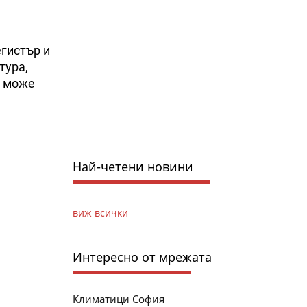
гистър и
тура,
а може
Най-четени новини
виж всички
Интересно от мрежата
Климатици София