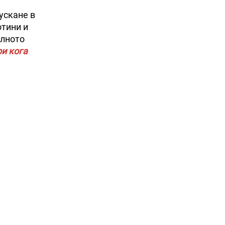
ускане в
отини и
елното
и кога