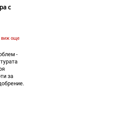
ра с
виж още
облем -
ктурата
ря
ти за
добрение.