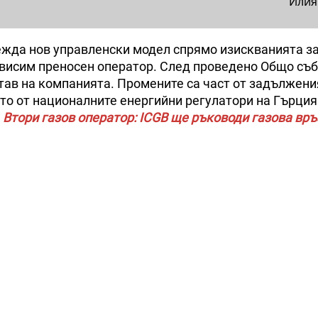
Илия
ежда нов управленски модел спрямо изискванията з
висим преносен оператор. След проведено Общо съб
Устав на компанията. Промените са част от задължени
то от националните енергийни регулатори на Гърция
.
Втори газов оператор: ICGB ще ръководи газова връ