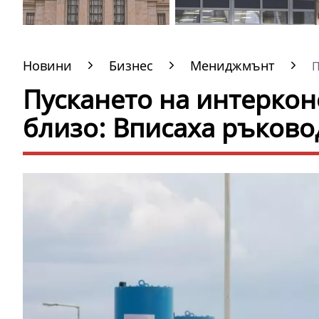
Новини
Бизнес
Мениджмънт
П
Пускането на интерконе
близо: Вписаха ръково