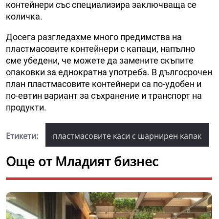
контейнери със специализира заключваща се
количка.
Досега разгледахме много предимства на
пластмасовите контейнери с капаци, напълно
сме убедени, че можете да замените скъпите
опаковки за еднократна употреба. В дългосрочен
план пластмасовите контейнери са по-удобен и
по-евтин вариант за съхранение и транспорт на
продукти.
Етикети:
пластмасовите каси с шарнирен капак
Още от Младият бизнес