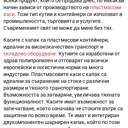
всеки продукт, който се продава днес, по някакъв
начин зависи от производството на
пластмасови
каси
. Този тип кутии и контейнери се използват в
промишлеността, търговията и услугите .
Съвременният свят не може да мине без тях.
Касите с капак са пластмасови контейнери,
идеални за висококачествен транспорт и
складово оборудване
. Кутиите са изработени от
здрав полипропилен и отговарят на всички
европейски и логистични норми на много
индустрии. Пластмасовите каси с капак са
идеални за съхранение на стоки с различни
размери и тяхното транспортиране.
Възможността за затваряне, увеличава тяхната
функционалност. Касите имат възможност за
запечатване, което означава че стоките вътре са
защитени по всяко време. Те имат и интегриран
двукомпонентен шарнирен капак, който по този