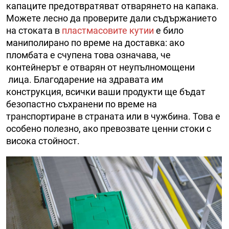
капаците предотвратяват отварянето на капака.
Можете лесно да проверите дали съдържанието
на стоката в
пластмасовите кутии
е било
маниполирано по време на доставка: ако
пломбата е счупена това означава, че
контейнерът е отварян от неупълномощени
лица. Благодарение на здравата им
конструкция, всички ваши продукти ще бъдат
безопастно съхранени по време на
транспортиране в страната или в чужбина. Това е
особено полезно, ако превозвате ценни стоки с
висока стойност.