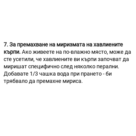
7. За премахване на миризмата на хавлиените
кърпи.
Ако живеете на по-влажно място, може да
сте усетили, че хавлиените ви кърпи започват да
миришат специфично след няколко перални.
Добавате 1/3 чашка вода при прането - би
трябвало да премахне мириса.