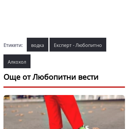
Етикети:
водка
Експерт - Любопитно
Алкохол
Още от Любопитни вести