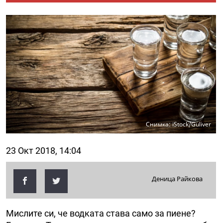
Снимка: iStock/Guliver
23 Окт 2018, 14:04
Деница Райкова
Мислите си, че водката става само за пиене?