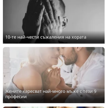
10-те най-чести съжаления на хората
Жените харесват най-много мъже с тези 9
професии