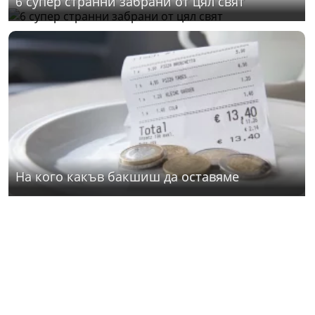
6 супер странни забрани от цял свят
На кого какъв бакшиш да оставяме