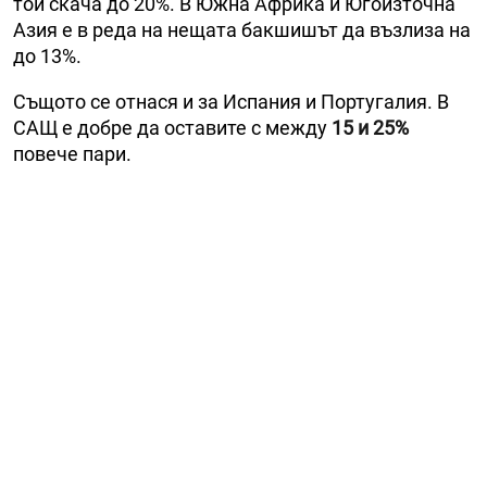
той скача до 20%. В Южна Африка и Югоизточна
Азия е в реда на нещата бакшишът да възлиза на
до 13%.
Същото се отнася и за Испания и Португалия. В
САЩ е добре да оставите с между
15 и 25%
повече пари.