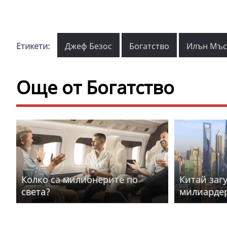
Етикети:
Джеф Безос
Богатство
Илън Мъс
Още от Богатство
Колко са милионерите по
Китай загу
света?
милиардер