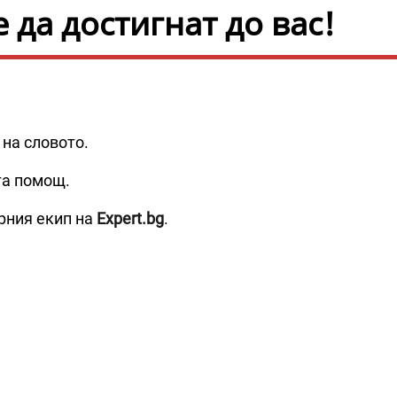
да достигнат до вас!
 на словото.
та помощ.
рния екип на
Expert.bg
.