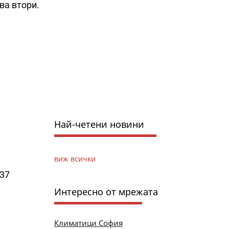
ава втори.
Най-четени новини
виж всички
137
Интересно от мрежата
Климатици София