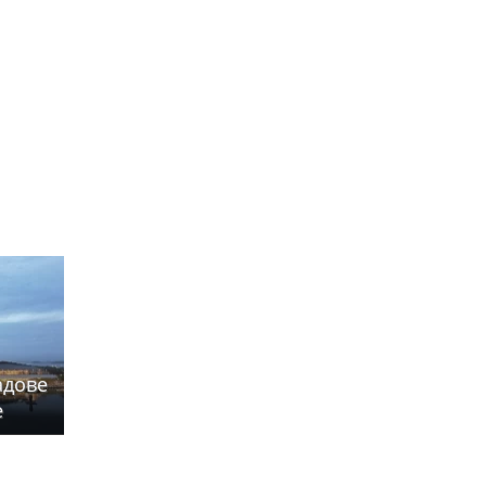
адове
е