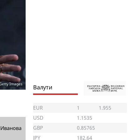
Getty Images
Валути
EUR
1
1.955
USD
1.1535
GBP
0.85765
 Иванова
JPY
182.64