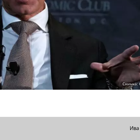
Снимка: 
Ива