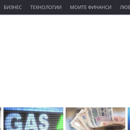
БИЗНЕС
ТЕХНОЛОГИИ
МОИТЕ ФИНАНСИ
ЛЮ