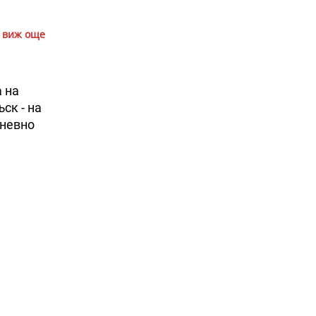
виж още
а на
ск - на
дневно