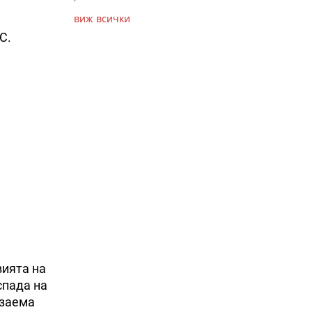
виж всички
ЕС.
вията на
спада на
 заема