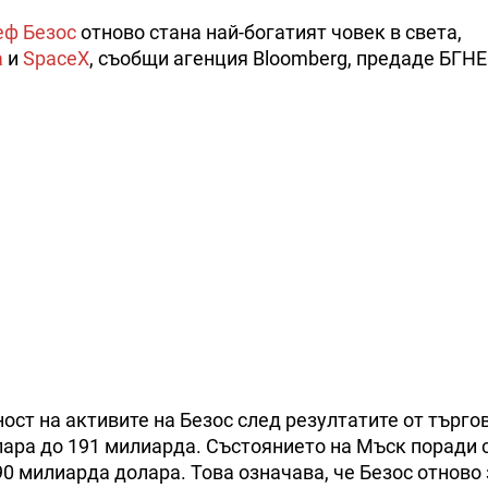
ф Безос
отново стана най-богатият човек в света,
a
и
SpaceX
, съобщи агенция Bloomberg, предаде БГН
ст на активите на Безос след резултатите от търго
лара до 191 милиарда. Състоянието на Мъск поради 
190 милиарда долара. Това означава, че Безос отново