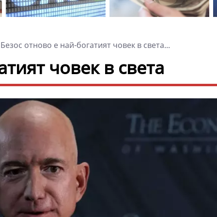
Безос отново е най-богатият човек в света...
атият човек в света