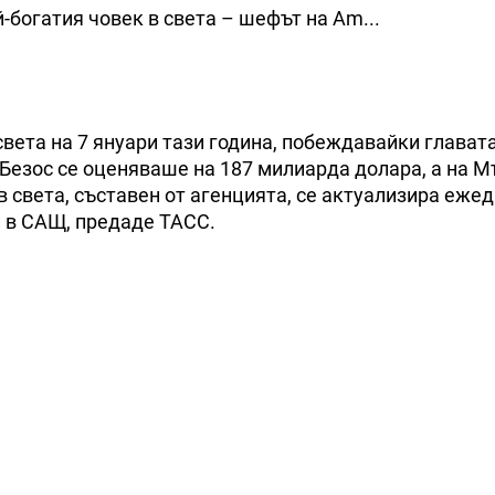
-богатия човек в света – шефът на Am...
света на 7 януари тази година, побеждавайки глават
Безос се оценяваше на 187 милиарда долара, а на Мъ
 в света, съставен от агенцията, се актуализира еже
и в САЩ, предаде ТАСС.