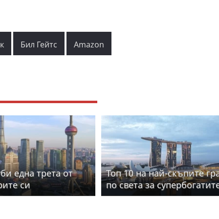
к
Бил Гейтс
Amazon
би една трета от
Топ 10 на най-скъпите гр
ите си
по света за супербогатит