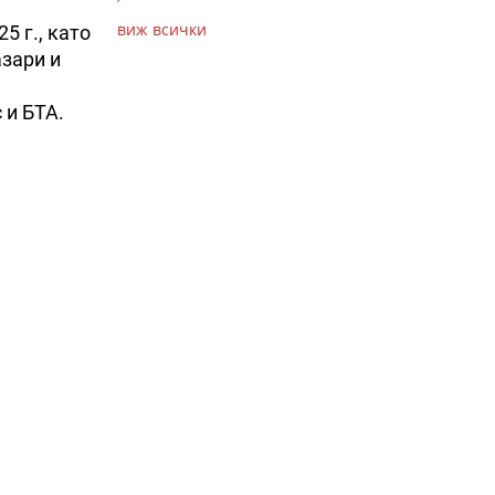
виж всички
5 г., като
азари и
 и БТА.