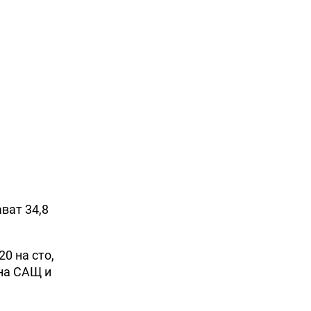
ват 34,8
0 на сто,
 на САЩ и