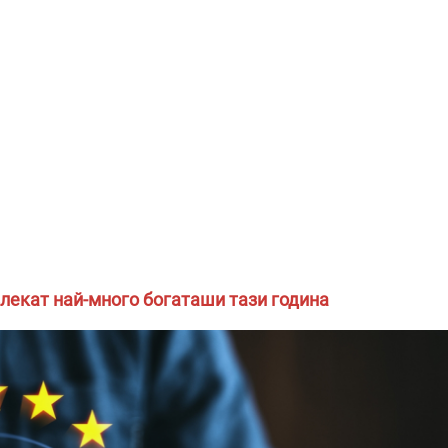
ивлекат най-много богаташи тази година