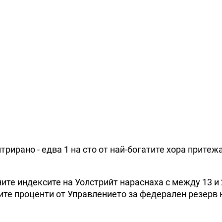
ирано - едва 1 на сто от най-богатите хора притежа
ите индексите на Уолстрийт нараснаха с между 13 и 2
ите проценти от Управлението за федерален резерв