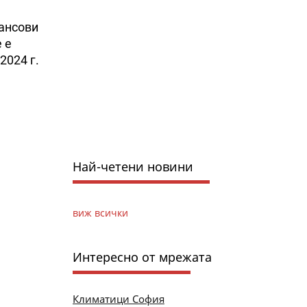
нансови
 е
2024 г.
Най-четени новини
виж всички
Интересно от мрежата
Климатици София