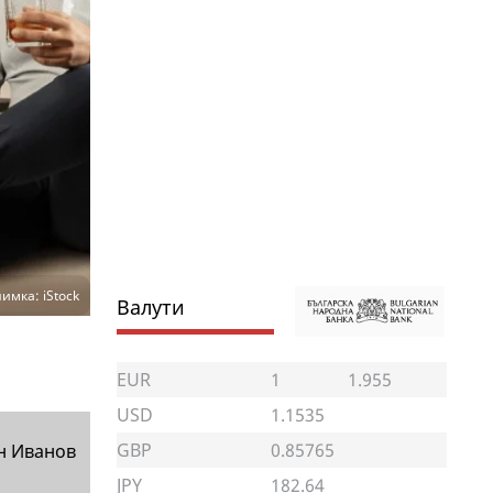
имка: iStock
Валути
EUR
1
1.955
USD
1.1535
GBP
0.85765
н Иванов
JPY
182.64