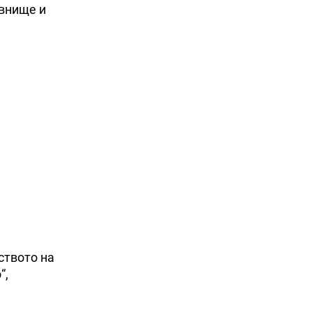
авнище и
ството на
“,