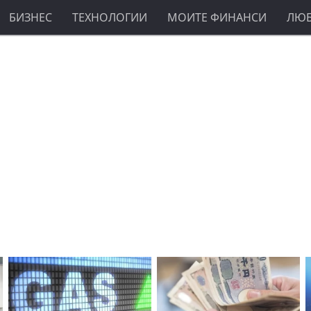
БИЗНЕС
ТЕХНОЛОГИИ
МОИТЕ ФИНАНСИ
ЛЮ