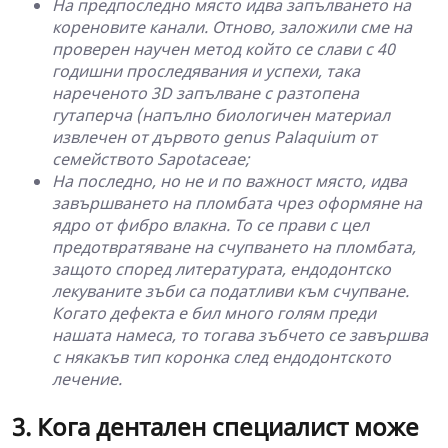
На предпоследно място идва запълването на
кореновите канали. Отново, заложили сме на
проверен научен метод който се слави с 40
годишни проследявания и успехи, така
нареченото 3D запълване с разтопена
гутаперча (напълно биологичен материал
извлечен от дървото genus Palaquium от
семейството Sapotaceae;
На последно, но не и по важност място, идва
завършването на пломбата чрез оформяне на
ядро от фибро влакна. То се прави с цел
предотвратяване на счупването на пломбата,
защото според литературата, ендодонтско
лекуваните зъби са податливи към счупване.
Когато дефекта е бил много голям преди
нашата намеса, то тогава зъбчето се завършва
с някакъв тип коронка след ендодонтското
лечение.
3. Кога дентален специалист може