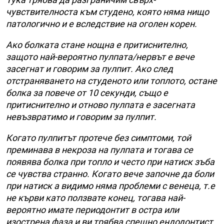
чувствителноста към студено, която няма нищо
патологично и е вследствие на оголен корен.
Ако болката стане нощна е притиснително,
защото най-вероятно пулпата/нервът е вече
засегнат и говорим за пулпит. Ако след
отстраняването на студеното или топлото, остане
болка за повече от 10 секунди, също е
притиснително и отново пулпата е засегната
невъзвратимо и говорим за пулпит.
Когато пулпитът протече без симптоми, той
преминава в некроза на пулпата и тогава се
появява болка при топло и често при натиск зъба
се чувства странно. Когато вече започне да боли
при натиск а видимо няма проблеми с венеца, т.е
не кърви като ползвате конец, тогава най-
вероятно имате периодонтит в остра или
изострена фаза и ви трябва спешно ендодонтист.