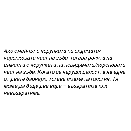
Ако емайлът е черупката на видимата/
коронковата част на зъба, тогава ролята на
цимента е черупката на невидимата/кореновата
част на зъба. Когато се наруши целостта на една
от двете бариери, тогава имаме патология. Тя
може да бъде два вида – възвратима или
невъзвратима.