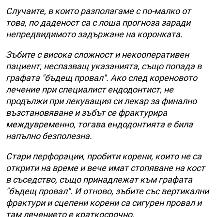
Случаите, в които разполагаме с по-малко от
това, по даденост са с лоша прогноза заради
непредвидимото задържане на коронката.
Зъбите с висока сложност и некооперативен
пациент, неспазващ указанията, също попада в
графата "бъдещ провал". Ако след кореновото
лечение при специалист ендодонтист, не
продължи при лекуващия си лекар за финално
възстановяване и зъбът се фрактурира
междувременно, тогава ендодонтията е била
напълно безполезна.
Стари перфорации, пробити корени, които не са
открити на време и вече имат стопяване на кост
в съседство, също принадлежат към графата
"бъдещ провал". И отново, зъбите със вертикални
фрактури и сцепени корени са сигурен провал и
там лечението е краткосрочно.