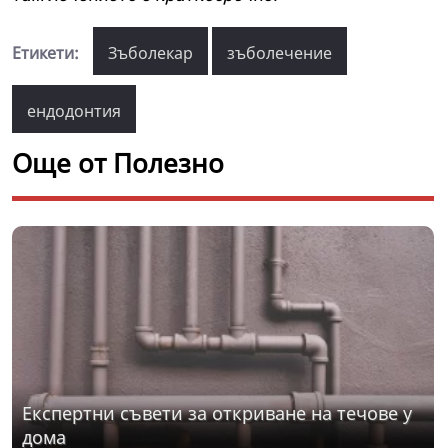
Етикети:
Зъболекар
зъболечение
ендодонтия
Още от Полезно
Експертни съвети за откриване на течове у
дома