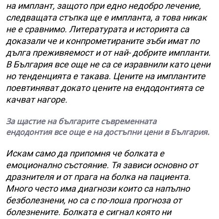
на имплант, защото при едно недобро лечение,
следващата стъпка ще е импланта, а това никак
не е сравнимо. Литературата и историята са
доказали че и конпрометираните зъби имат по
дълга преживяемост и от най- добрите импланти.
В България все още не са се изравнили като цени
но тенденцията е такава. Цените на имплантите
поевтиняват докато цените на ендодонтията се
качват нагоре.
За щастие на българите съвременната
ендодонтия
все още
е на достъпни цени в България.
Искам само да припомня че болката е
емоционално състояние. Тя зависи основно от
дразнителя и от прага на болка на пациента.
Много често има диагнози които са напълно
безболезнени, но са с по-лоша прогноза от
болезнените. Болката е сигнал която ни