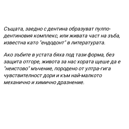
Същата, заедно с дентина образуват пулпо-
дентиновия комплекс, или живата част на зъба,
известна като "ендодонт" в литературата.
Ако зъбите в устата бяха под тази форма, без
защита отгоре, живота за нас хората щеше да е
"неистово" мъчение, породено от ултра-гига
чувствителност дори и към най-малкото
механично и химично дразнение.