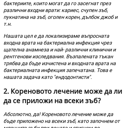
бактериите, които могат да го засегнат през
различни входни врати: кариес, счупен зъб,
пукнатина на зъб, оголен корен, дълбок джоб и
т.н.
Нашата цел е да локализираме въпросната
входна врата на бактериална инфекция чрез
щателна анамнеза и най- различни клинични и
рентгенови изследвания. Възпалената тъкан
трябва да бъде изчистена и входната врата на
бактериалната инфекция запечатана. Това е
нашата задача като "ендодонтисти".
2. Кореновото лечение може да ли
да се приложи на всеки зъб?
Абсолютно, да! Кореновото лечение може да
бъде приложено на всеки зъб, като започнем от
млечните зъби при децата и стигнем до