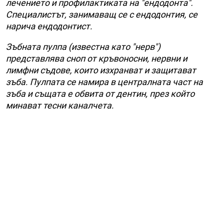
лечението и профилактиката на "ендодонта".
Специалистът, занимаващ се с ендодонтия, се
нарича ендодонтист.
Зъбната пулпа (известна като "нерв")
представлява сноп от кръвоносни, нервни и
лимфни съдове, които изхранват и защитават
зъба. Пулпата се намира в централната част на
зъба и същата е обвита от дентин, през който
минават тесни каналчета.