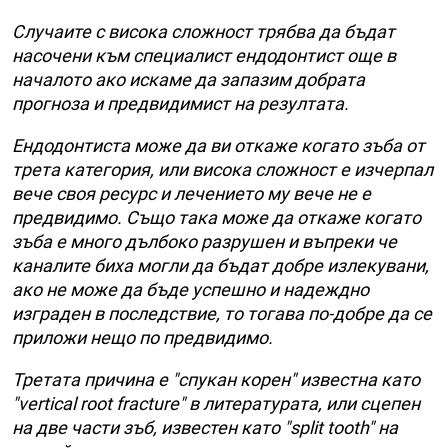
Случаите с висока сложност трябва да бъдат
насочени към специалист ендодонтист още в
началото ако искаме да запазим добрата
прогноза и предвидимист на резултата.
Ендодонтиста може да ви откаже когато зъба от
трета категория, или висока сложност е изчерпал
вече своя ресурс и лечението му вече не е
предвидимо. Също така може да откаже когато
зъба е много дълбоко разрушен и въпреки че
каналите биха могли да бъдат добре излекувани,
ако не може да бъде успешно и надеждно
изграден в последствие, то тогава по-добре да се
приложи нещо по предвидимо.
Третата причина е "спукан корен" известна като
"vertical root fracture" в литературата, или сцепен
на две части зъб, известен като "split tooth" на