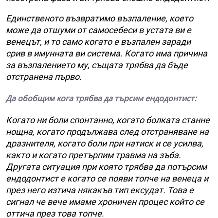
Единственото възвратимо възпаление, което
може да отшуми от самосебеси в устата ви е
венецът, и то само когато е възпален заради
срив в имунната ви система. Когато има причина
за възпалението му, същата трябва да бъде
отстранена първо.
Да обобщим кога трябва да търсим ендодонтист:
Когато ни боли спонтанно, когато болката станне
нощна, когато продължава след отстраняване на
дразнителя, когато боли при натиск и се усилва,
както и когато претърпим травма на зъба.
Другата ситуация при която трябва да потърсим
ендодонтист е когато се появи топче на венеца и
през него изтича някакъв тип ексудат. Това е
сигнал че вече имаме хроничен процес който се
оттича през това топче.