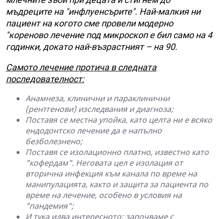
мъдреците на "инфлуенсърите". Най-малкия ни
пациент на когото сме провели модерно
"кореново лечение под микроскоп е бил само на 4
годинки, докато най-възрастният – на 90.
Самото лечение протича в следната
последователност:
Анамнеза, клинични и параклинични
(рентгенови) изследвания и диагноза;
Поставя се местна упойка, като целта ни е всяко
ендодонтско лечение да е напълно
безболезнено;
Поставя се изолационно платно, известно като
"кофердам". Неговата цел е изолация от
вторична инфекция към канала по време на
манипулацията, както и защита за пациента по
време на лечение, особено в условия на
"пандемия";
И тука идва интересното: започваме с