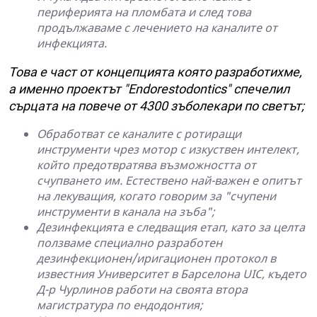
периферията на пломбата и след това
продължаваме с лечението на каналите от
инфекцията.
Това е част от концепцията която разработихме,
а именно проектът "
Endorestodontics
" спечелил
сърцата на повече от 4300 зъболекари по светът;
Обработват се каналите с ротиращи
инструменти чрез мотор с изкуствен интелект,
който предотвратява възможността от
счупването им. Естествено най-важен е опитът
на лекуващия, когато говорим за "счупени
инструменти в канала на зъба";
Дезинфекцията е следващия етап, като за целта
ползваме специално разработен
дезинфекционен/иригационен протокол в
известния Университет в Барселона UIC, където
Д-р Чурлинов работи на своята втора
магистратура по ендодонтия;