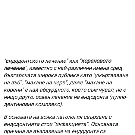
"Ендодонтското лечение" или "
кореновото
лечение
", известно с най-различни имена сред
българската широка публика като "умъртвяване
на зъб", "махане на нерв", даже "махане на
корени" е най-абсурдното, което съм чувал, не е
нищо друго, освен лечение на ендодонта (пулпо-
дентиновия комплекс).
В основата на всяка патология свързана с
ендодонтията стои "инфекцията". Основната
причина за възпаление на ендодонта са