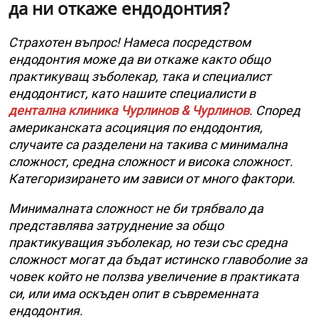
да ни откаже ендодонтия?
Страхотен въпрос! Намеса посредством
ендодонтия може да ви откаже както общо
практикуващ зъболекар, така и специалист
ендодонтист, като нашите специалисти в
дентална клиника Чурлинов & Чурлинов
. Според
американската асоцияция по ендодонтия,
случаите са разделени на такива с минимална
сложност, средна сложност и висока сложност.
Категоризирането им зависи от много фактори.
Минималната сложност не би трябвало да
представлява затруднение за общо
практикуващия зъболекар, но тези със средна
сложност могат да бъдат истинско главоболие за
човек който не ползва увеличение в практиката
си, или има оскъден опит в съвременната
ендодонтия.