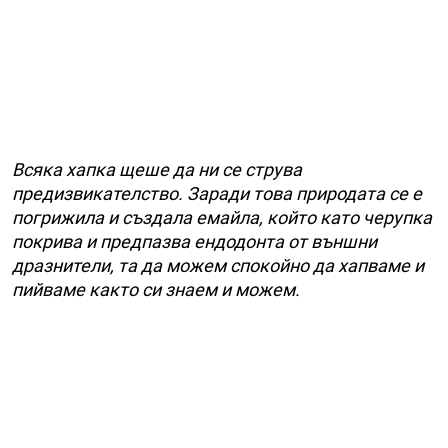
Всяка хапка щеше да ни се струва
предизвикателство. Заради това природата се е
погрижила и създала емайла, който като черупка
покрива и предпазва ендодонта от външни
дразнители, та да можем спокойно да хапваме и
пийваме както си знаем и можем.