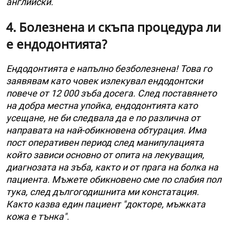
английски.
4. Болезнена и скъпа процедура ли
е ендодонтията?
Ендодонтията е напълно безболезнена! Това го
заявявам като човек излекувал ендодонтски
повече от 12 000 зъба досега. След поставянето
на добра местна упойка, ендодонтията като
усещане, не би следвала да е по различна от
направата на най-обикновена обтурация. Има
пост оперативен период след манипулацията
който зависи основно от опита на лекуващия,
диагнозата на зъба, както и от прага на болка на
пациента. Мъжете обикновено сме по слабия пол
тука, след дългогодишнита ми констатация.
Както казва един пациент "докторе, мъжката
кожа е тънка".