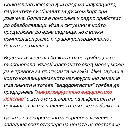
Обикновено няколко дни след манипулацията,
пациентите съобшават за дискомфорт при
дъвчене. Болката е поносима и рядко прибягват
до обезболяващи. Има и ситуации в който
продължава до една седмица, но с всеки
изминал ден рязко и правопропорционално ,
болката намалява.
Веднъж изчезнала болката тя не трябва да се
възобновява. Възобновяването след месец може
да е тревога за прогнозата на зъба. Има случаи в
който конвенционалното нехирургично лечение
има лимити и тогава "
ендодонтистът
" трябва да
предприеме "
микро хирургично ендодонтско
лечение
" с цел отстраняване на инфекцията и
причината за възпалението, съответно болката.
Цената на съвременното кореново лечение в
западния свят отговаря на цената на поставяне