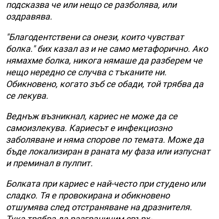
подсказва че или нещо се разболява, или
оздравява.
"Благодентствени са онези, които чувстват
болка." бих казал аз и не само метафорично. Ако
нямахме болка, никога нямаше да разберем че
нещо нередно се случва с тъканите ни.
Обикновено, когато зъб се обади, той трябва да
се лекува.
Веднъж възникнал, кариес не може да се
самоизлекува. Кариесът е инфекциозно
заболяване и няма спорове по темата. Може да
бъде локализиран в раната му фаза или изпуснат
и преминал в пулпит.
Болката при кариес е най-често при студено или
сладко. Тя е провокирана и обикновено
отшумява след отстраняване на дразнителя.
Тука трябва да разграничим свърх-