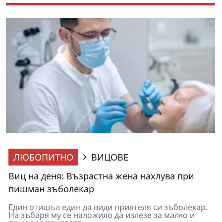
ЛЮБОПИТНО
ВИЦОВЕ
Виц на деня: Възрастна жена нахлува при
пишман зъболекар
Един отишъл един да види приятеля си зъболекар.
На зъбаря му се наложило да излезе за малко и