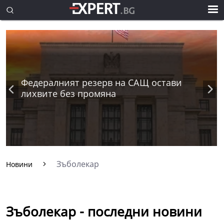
Федералният резерв на САЩ остави
лихвите без промяна
Зъболекар
Новини
Зъболекар - последни новини