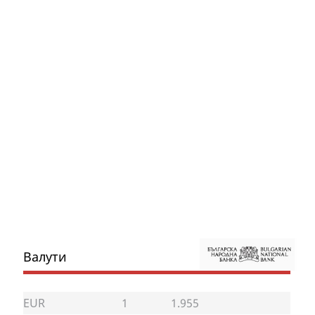
Валути
EUR
1
1.955