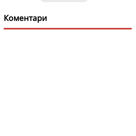
Коментари