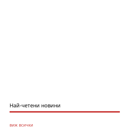
Най-четени новини
виж всички