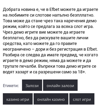
Добрата новина е, че в Efbet можете да играете
на любимите си слотове напълно безпллатно.
Това може да стане чрез така наречения демо
режим, който се предлага за всяка слот игра.
Чрез демо игрите вие можете да играете
безплатно, без да рискувате вашите лични
средства, като можете да го правите
неограничено – дори и без регистрация в Efbet.
Разбира се следва да имате предвид, че когато
играете в демо режим, няма да можете и да
трупате печалби. Въпреки това демо игрите се
водят хазарт и са разрешени само за 18+.
Етикети:
Залози
онлайн залози
казино игри
онлайн казино
слот игри