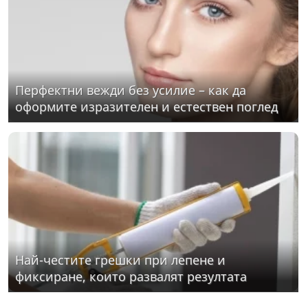
Перфектни вежди без усилие – как да
оформите изразителен и естествен поглед
Най-честите грешки при лепене и
фиксиране, които развалят резултата