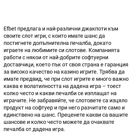
Efbet предлага и най-различни джакпоти към
своите слот игри, с които имате шанс да
постигнете допълнителна печалба, докато
играете на любимите си слотове. Компанията
работи с някои от най-добрите софтуерни
доставчици, което пък от своя страна е гаранция
за високо качество на казино игрите. Трябва да
имате предвид, че при слот игрите е много важно
каква е волатилността на дадена игра – тоест
колко често и какви печалби се изплащат на
играчите. Не забравяйте, че слотовете са изцяло
продукт на софтуер и при него разчитате само и
единствено на шанс. Преценете какви са вашите
шансове и колко често можете да очаквате
печалба от дадена игра.