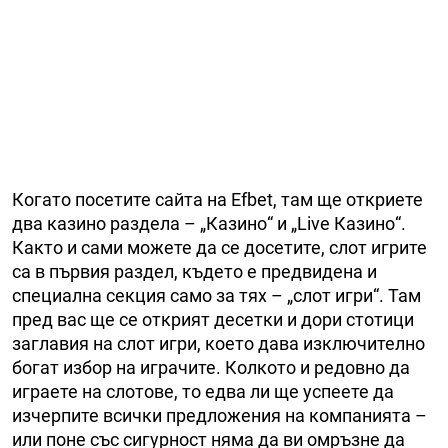
Когато посетите сайта на Efbet, там ще откриете
два казино раздела – „Казино“ и „Live Казино“.
Както и сами можете да се досетите, слот игрите
са в първия раздел, където е предвидена и
специална секция само за тях – „слот игри“. Там
пред вас ще се открият десетки и дори стотици
заглавия на слот игри, което дава изключително
богат избор на играчите. Колкото и редовно да
играете на слотове, то едва ли ще успеете да
изчерпите всички предложения на компанията –
или поне със сигурност няма да ви омръзне да