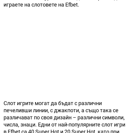
играете на слотовете на Efbet.
Слот игрите могат да бъдат с различни
печеливши линии, с джакпоти, а също така се
различават по своя дизайн – различни символи,
числа, знаци. Едни от най-популярните слот игри
в Efbet са 40 Super Hot и 20 Super Hot, като при