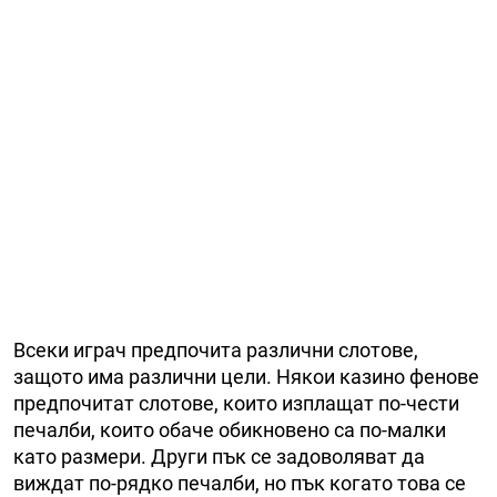
Всеки играч предпочита различни слотове,
защото има различни цели. Някои казино фенове
предпочитат слотове, които изплащат по-чести
печалби, които обаче обикновено са по-малки
като размери. Други пък се задоволяват да
виждат по-рядко печалби, но пък когато това се