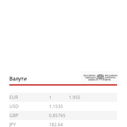
Валути
EUR
1
1.955
USD
1.1535
GBP
0.85765
JPY
182.64