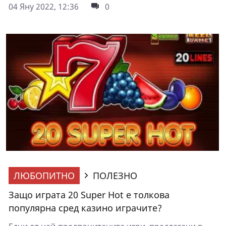
04 Яну 2022, 12:36
0
ЛЮБОПИТНО
ПОЛЕЗНО
Защо играта 20 Super Hot е толкова
популярна сред казино играчите?