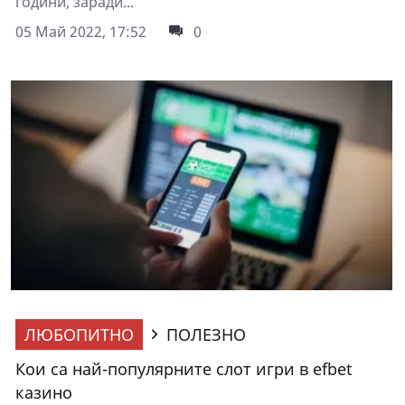
години, заради...
05 Май 2022, 17:52
0
ЛЮБОПИТНО
ПОЛЕЗНО
Кои са най-популярните слот игри в efbet
казино