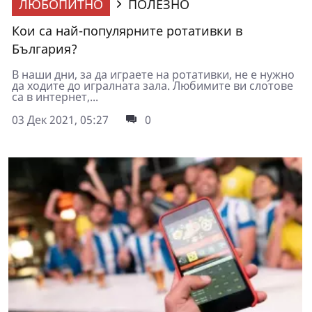
ЛЮБОПИТНО
ПОЛЕЗНО
Кои са най-популярните ротативки в
България?
В наши дни, за да играете на ротативки, не е нужно
да ходите до игралната зала. Любимите ви слотове
са в интернет,...
03 Дек 2021, 05:27
0