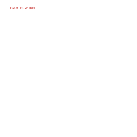
виж всички