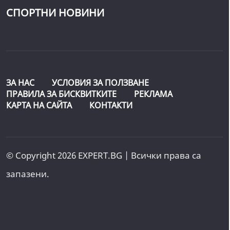
СПОРТНИ НОВИНИ
ЗА НАС
УСЛОВИЯ ЗА ПОЛЗВАНЕ
ПРАВИЛА ЗА БИСКВИТКИТЕ
РЕКЛАМА
КАРТА НА САЙТА
КОНТАКТИ
© Copyright 2026 EXPERT.BG | Всички права са
запазени.