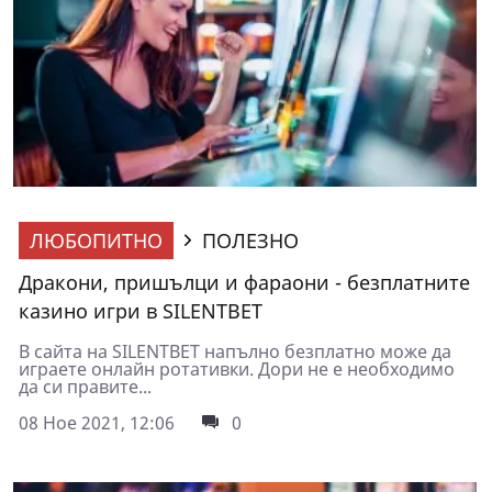
ЛЮБОПИТНО
ПОЛЕЗНО
Дракони, пришълци и фараони - безплатните
казино игри в SILENTBET
В сайта на SILENTBET напълно безплатно може да
играете онлайн ротативки. Дори не е необходимо
да си правите...
08 Ное 2021, 12:06
0