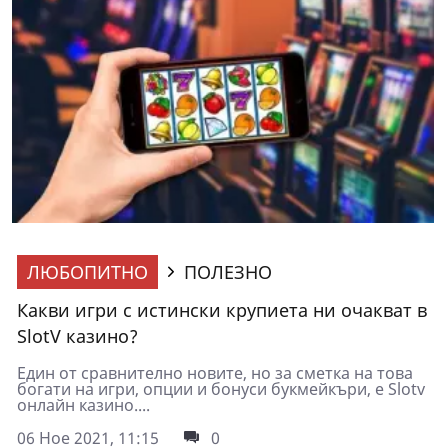
ЛЮБОПИТНО
ПОЛЕЗНО
Какви игри с истински крупиета ни очакват в
SlotV казино?
Един от сравнително новите, но за сметка на това
богати на игри, опции и бонуси букмейкъри, е Slotv
онлайн казино....
06 Ное 2021, 11:15
0