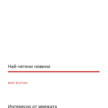
Най-четени новини
виж всички
Интересно от мрежата