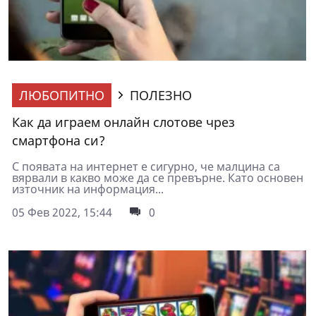
ЛЮБОПИТНО
ПОЛЕЗНО
Как да играем онлайн слотове чрез
смартфона си?
С появата на интернет е сигурно, че малцина са
вярвали в какво може да се превърне. Като основен
източник на информация...
05 Фев 2022, 15:44
0