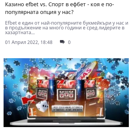
Казино efbet vs. Спорт в ефбет - коя е по-
популярната опция у нас?
Efbet е един от най-популярните букмейкъри у нас и
в продължение на много години е сред лидерите в
хазартната...
01 Април 2022, 18:48
0