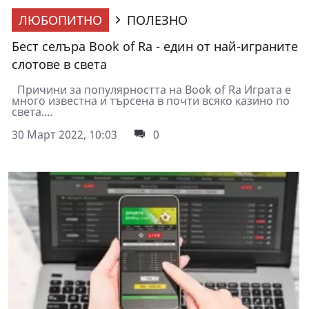
ЛЮБОПИТНО
ПОЛЕЗНО
Бест селъра Book of Ra - един от най-играните
слотове в света
Причини за популярността на Book of Ra Играта е
много известна и търсена в почти всяко казино по
света....
30 Март 2022, 10:03
0