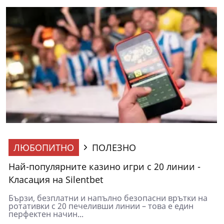
ЛЮБОПИТНО
ПОЛЕЗНО
Най-популярните казино игри с 20 линии -
Класация на Silentbet
Бързи, безплатни и напълно безопасни врътки на
ротативки с 20 печеливши линии – това е един
перфектен начин...