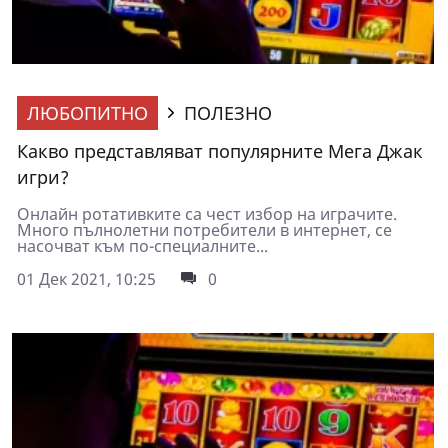
ЛЮБОПИТНО
ПОЛЕЗНО
Какво представляват популярните Мега Джак
игри?
Онлайн ротативките са чест избор на играчите.
Много пълнолетни потребители в интернет, се
насочват към по-специалните...
01 Дек 2021, 10:25
0