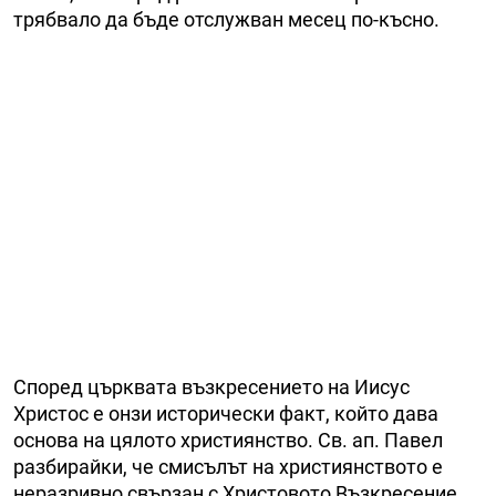
трябвало да бъде отслужван месец по-късно.
Според църквата възкресението на Иисус
Христос е онзи исторически факт, който дава
основа на цялото християнство. Св. ап. Павел
разбирайки, че смисълът на християнството е
неразривно свързан с Христовото Възкресение