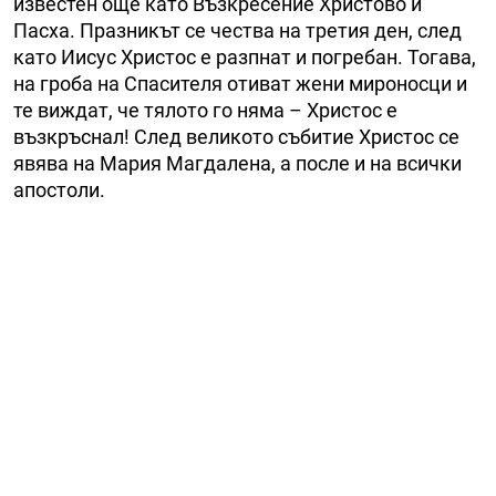
известен още като Възкресение Христово и
Пасха. Празникът се чества на третия ден, след
като Иисус Христос е разпнат и погребан. Тогава,
на гроба на Спасителя отиват жени мироносци и
те виждат, че тялото го няма – Христос е
възкръснал! След великото събитие Христос се
явява на Мария Магдалена, а после и на всички
апостоли.