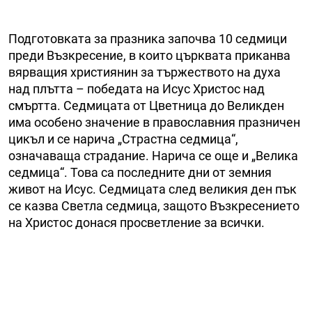
Подготовката за празника започва 10 седмици
преди Възкресение, в които църквата приканва
вярващия християнин за тържеството на духа
над плътта – победата на Исус Христос над
смъртта. Седмицата от Цветница до Великден
има особено значение в православния празничен
цикъл и се нарича „Страстна седмица“,
означаваща страдание. Нарича се още и „Велика
седмица“. Това са последните дни от земния
живот на Исус. Седмицата след великия ден пък
се казва Светла седмица, защото Възкресението
на Христос донася просветление за всички.