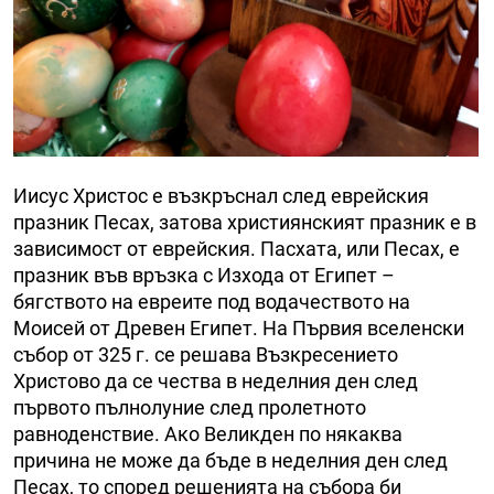
Иисус Христос е възкръснал след еврейския
празник Песах, затова християнският празник е в
зависимост от еврейския. Пасхата, или Песах, е
празник във връзка с Изхода от Египет –
бягството на евреите под водачеството на
Моисей от Древен Египет. На Първия вселенски
събор от 325 г. се решава Възкресението
Христово да се чества в неделния ден след
първото пълнолуние след пролетното
равноденствие. Ако Великден по някаква
причина не може да бъде в неделния ден след
Песах, то според решенията на събора би