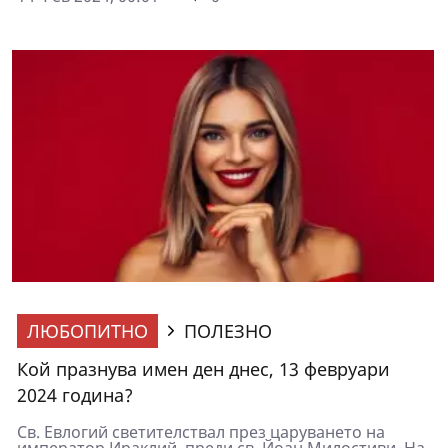
ЛЮБОПИТНО
ПОЛЕЗНО
Кой празнува имен ден днес, 13 февруари
2024 година?
Св. Евлогий светителствал през царуването на
император Ираклий, преди св. Йоан Милостиви. На