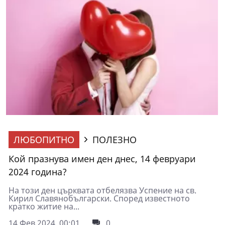
ЛЮБОПИТНО
ПОЛЕЗНО
Кой празнува имен ден днес, 14 февруари
2024 година?
На този ден църквата отбелязва Успение на св.
Кирил Славянобългарски. Според известното
кратко житие на...
14 Фев 2024, 00:01
0