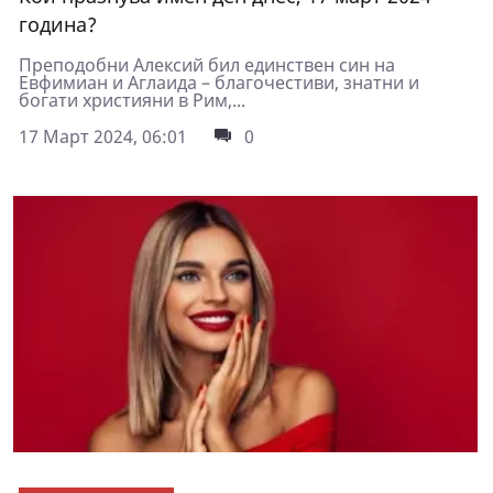
година?
Преподобни Алексий бил единствен син на
Евфимиан и Аглаида – благочестиви, знатни и
богати християни в Рим,...
17 Март 2024, 06:01
0