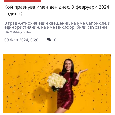
Кой празнува имен ден днес, 9 февруари 2024
година?
В град Антиохия един свещеник, на име Саприкий, и
един християнин, на име Никифор, били свързани
помежду си...
09 Фев 2024, 06:01
0