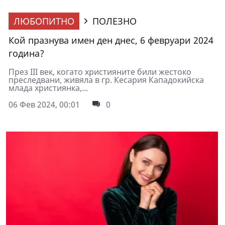
ЛЮБОПИТНО
ПОЛЕЗНО
Кой празнува имен ден днес, 6 февруари 2024
година?
През III век, когато християните били жестоко
преследвани, живяла в гр. Кесария Кападокийска
млада християнка,...
06 Фев 2024, 00:01
0