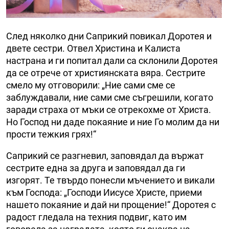
След няколко дни Саприкий повикал Доротея и
двете сестри. Отвел Христина и Калиста
настрана и ги попитал дали са склонили Доротея
да се отрече от християнската вяра. Сестрите
смело му отговорили: „Ние сами сме се
заблуждавали, ние сами сме съгрешили, когато
заради страха от мъки се отрекохме от Христа.
Но Господ ни даде покаяние и ние Го молим да ни
прости тежкия грях!“
Саприкий се разгневил, заповядал да вържат
сестрите една за друга и заповядал да ги
изгорят. Те твърдо понесли мъчението и викали
към Господа: „Господи Иисусе Христе, приеми
нашето покаяние и дай ни прощение!“ Доротея с
радост гледала на техния подвиг, като им