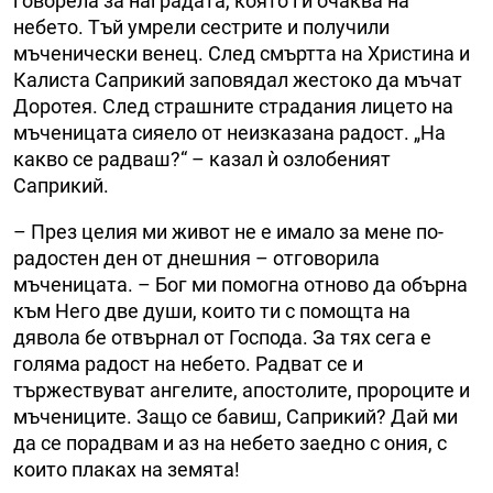
говорела за наградата, която ги очаква на
небето. Тъй умрели сестрите и получили
мъченически венец. След смъртта на Христина и
Калиста Саприкий заповядал жестоко да мъчат
Доротея. След страшните страдания лицето на
мъченицата сияело от неизказана радост. „На
какво се радваш?“ – казал ѝ озлобеният
Саприкий.
– През целия ми живот не е имало за мене по-
радостен ден от днешния – отговорила
мъченицата. – Бог ми помогна отново да обърна
към Него две души, които ти с помощта на
дявола бе отвърнал от Господа. За тях сега е
голяма радост на небето. Радват се и
тържествуват ангелите, апостолите, пророците и
мъчениците. Защо се бавиш, Саприкий? Дай ми
да се порадвам и аз на небето заедно с ония, с
които плаках на земята!