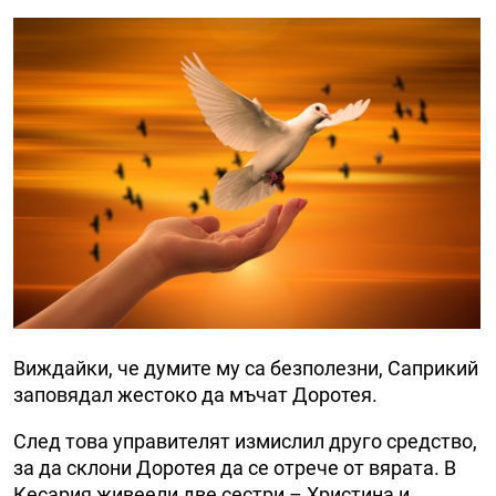
Виждайки, че думите му са безполезни, Саприкий
заповядал жестоко да мъчат Доротея.
След това управителят измислил друго средство,
за да склони Доротея да се отрече от вярата. В
Кесария живеели две сестри – Христина и