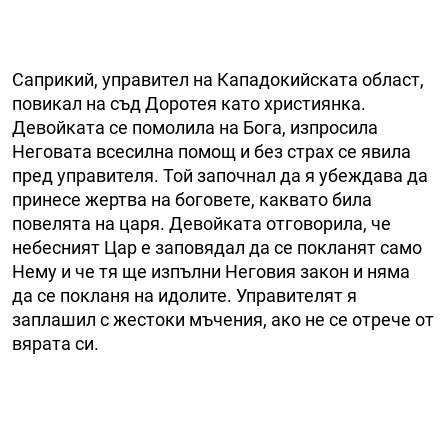
Саприкий, управител на Кападокийската област,
повикал на съд Доротея като християнка.
Девойката се помолила на Бога, изпросила
Неговата всесилна помощ и без страх се явила
пред управителя. Той започнал да я убеждава да
принесе жертва на боговете, каквато била
повелята на царя. Девойката отговорила, че
небесният Цар е заповядал да се покланят само
Нему и че тя ще изпълни Неговия закон и няма
да се покланя на идолите. Управителят я
заплашил с жестоки мъчения, ако не се отрече от
вярата си.