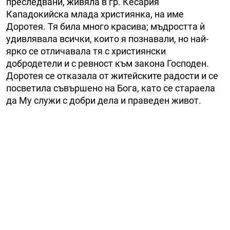
преследвани, живяла в гр. Кесария
Кападокийска млада християнка, на име
Доротея. Тя била много красива; мъдростта ѝ
удивлявала всички, които я познавали, но най-
ярко се отличавала тя с християнски
добродетели и с ревност към закона Господен.
Доротея се отказала от житейските радости и се
посветила съвършено на Бога, като се стараела
да Му служи с добри дела и праведен живот.