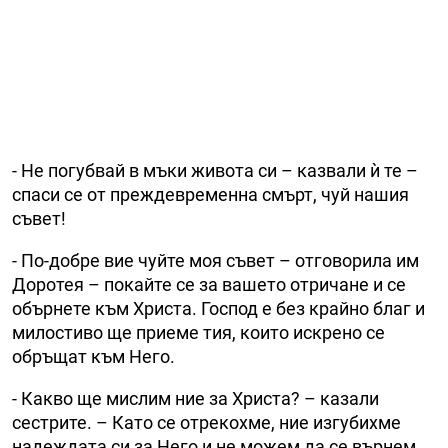
- Не погубвай в мъки живота си – казвали ѝ те –
спаси се от преждевременна смърт, чуй нашия
съвет!
- По-добре вие чуйте моя съвет – отговорила им
Доротея – покайте се за вашето отричане и се
обърнете към Христа. Господ е без крайно благ и
милостиво ще приеме тия, които искрено се
обръщат към Него.
- Какво ще мислим ние за Христа? – казали
сестрите. – Като се отрекохме, ние изгубихме
надеждата си за Него и не можем да се върнем