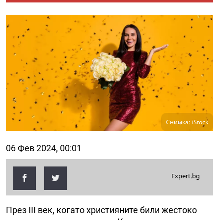
Снимка: iStock
06 Фев 2024, 00:01
Expert.bg
През III век, когато християните били жестоко