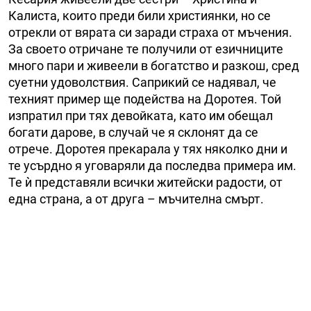
Калиста, които преди били християнки, но се
отрекли от вярата си заради страха от мъчения.
За своето отричане те получили от езичниците
много пари и живеели в богатство и разкош, сред
суетни удоволствия. Саприкий се надявал, че
техният пример ще подейства на Доротея. Той
изпратил при тях девойката, като им обещал
богати дарове, в случай че я склонят да се
отрече. Доротея прекарала у тях няколко дни и
те усърдно я уговаряли да последва примера им.
Те ѝ представяли всички житейски радости, от
една страна, а от друга – мъчителна смърт.