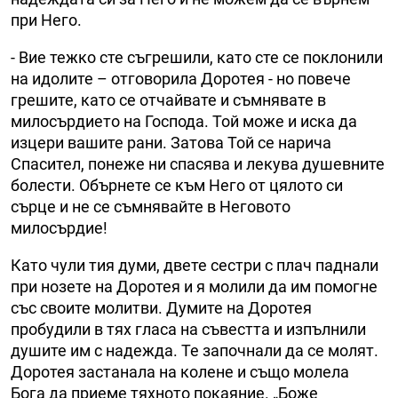
при Него.
- Вие тежко сте съгрешили, като сте се поклонили
на идолите – отговорила Доротея - но повече
грешите, като се отчайвате и съмнявате в
милосърдието на Господа. Той може и иска да
изцери вашите рани. Затова Той се нарича
Спасител, понеже ни спасява и лекува душевните
болести. Обърнете се към Него от цялото си
сърце и не се съмнявайте в Неговото
милосърдие!
Като чули тия думи, двете сестри с плач паднали
при нозете на Доротея и я молили да им помогне
със своите молитви. Думите на Доротея
пробудили в тях гласа на съвестта и изпълнили
душите им с надежда. Те започнали да се молят.
Доротея застанала на колене и също молела
Бога да приеме тяхното покаяние. „Боже