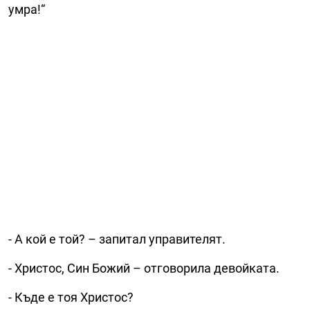
умра!“
- А кой е той? – запитал управителят.
- Христос, Син Божий – отговорила девойката.
- Къде е тоя Христос?