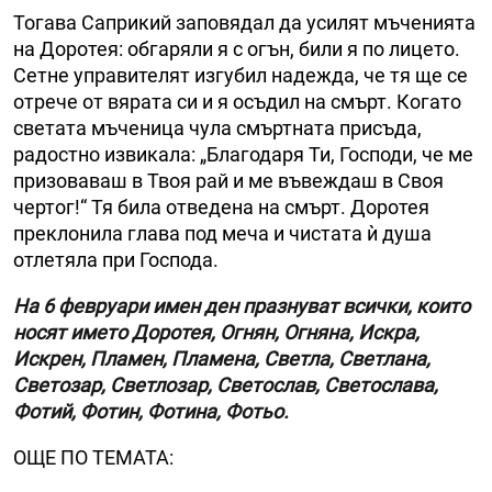
Тогава Саприкий заповядал да усилят мъченията
на Доротея: обгаряли я с огън, били я по лицето.
Сетне управителят изгубил надежда, че тя ще се
отрече от вярата си и я осъдил на смърт. Когато
светата мъченица чула смъртната присъда,
радостно извикала: „Благодаря Ти, Господи, че ме
призоваваш в Твоя рай и ме въвеждаш в Своя
чертог!“ Тя била отведена на смърт. Доротея
преклонила глава под меча и чистата ѝ душа
отлетяла при Господа.
На 6 февруари имен ден празнуват всички, които
носят името Доротея, Огнян, Огняна, Искра,
Искрен, Пламен, Пламена, Светла, Светлана,
Светозар, Светлозар, Светослав, Светослава,
Фотий, Фотин, Фотина, Фотьо.
ОЩЕ ПО ТЕМАТА: