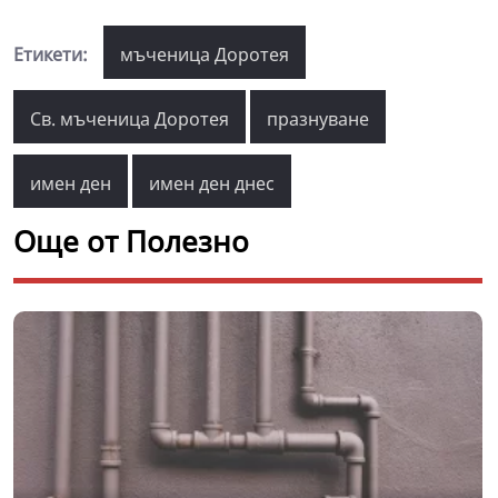
Етикети:
мъченица Доротея
Св. мъченица Доротея
празнуване
имен ден
имен ден днес
Още от Полезно