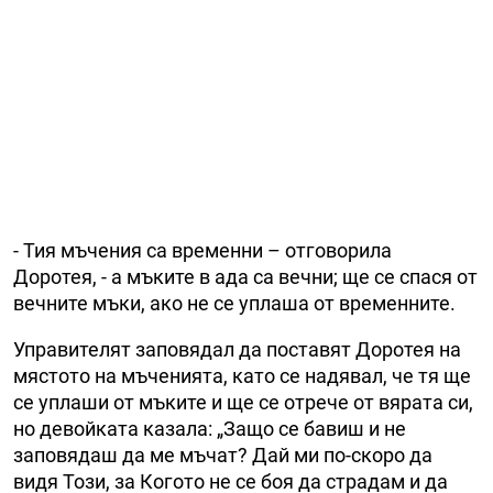
- Тия мъчения са временни – отговорила
Доротея, - а мъките в ада са вечни; ще се спася от
вечните мъки, ако не се уплаша от временните.
Управителят заповядал да поставят Доротея на
мястото на мъченията, като се надявал, че тя ще
се уплаши от мъките и ще се отрече от вярата си,
но девойката казала: „Защо се бавиш и не
заповядаш да ме мъчат? Дай ми по-скоро да
видя Този, за Когото не се боя да страдам и да