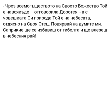
- Чрез всемогъществото на Своето Божество Той
е навсякъде – отговорила Доротея, - а с
човешката Си природа Той е на небесата,
отдясно на Своя Отец. Повярвай на думите ми,
Саприкие ще се избавиш от гибелта и ще влезеш
в небесния рай!