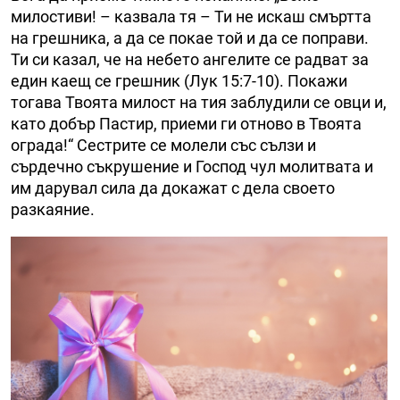
милостиви! – казвала тя – Ти не искаш смъртта
на грешника, а да се покае той и да се поправи.
Ти си казал, че на небето ангелите се радват за
един каещ се грешник (Лук 15:7-10). Покажи
тогава Твоята милост на тия заблудили се овци и,
като добър Пастир, приеми ги отново в Твоята
ограда!“ Сестрите се молели със сълзи и
сърдечно съкрушение и Господ чул молитвата и
им дарувал сила да докажат с дела своето
разкаяние.