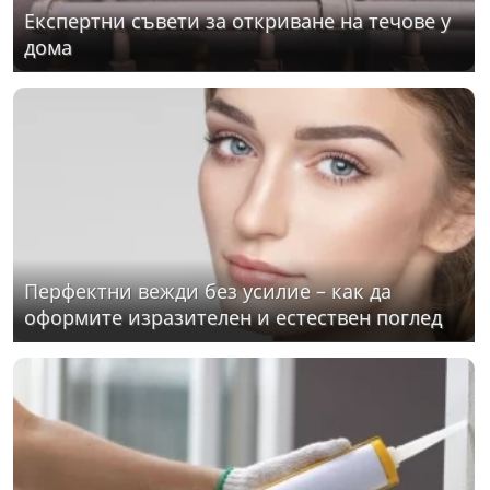
Експертни съвети за откриване на течове у
дома
Перфектни вежди без усилие – как да
оформите изразителен и естествен поглед