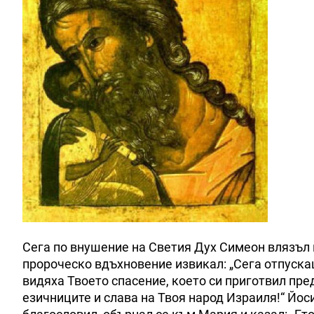
Сега по внушение на Светия Дух Симеон влязъл в 
пророческо вдъхновение извикал: „Сега отпускаш
видяха Твоето спасение, което си приготвил пре
езичниците и слава на Твоя народ Израиля!“ Йоси