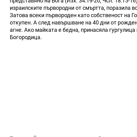
представяно на Бога (Изх. 34:19-20, Чсл. 18:15-1
израилските първородни от смъртта, поразила вс
Затова всеки първороден като собственост на Г
откупен. А след навършване на 40 дни от рожде
агне. Ако майката е бедна, принасяла гургулица 
Богородица.