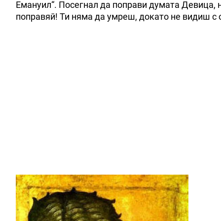
Емануил“. Посегнал да поправи думата Девица, но
поправяй! Ти няма да умреш, докато не видиш с 