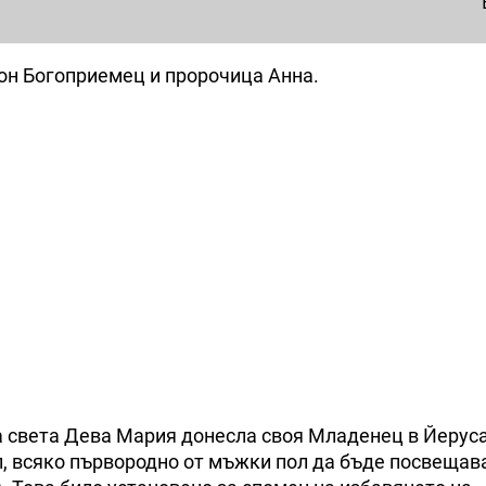
он Богоприемец и пророчица Анна.
та света Дева Мария донесла своя Младенец в Йеру
, всяко първородно от мъжки пол да бъде посвещав