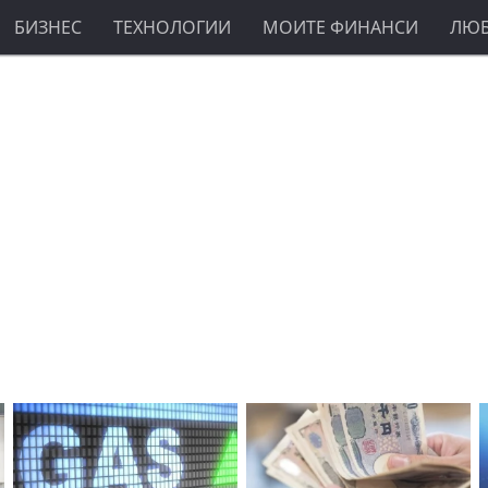
БИЗНЕС
ТЕХНОЛОГИИ
МОИТЕ ФИНАНСИ
ЛЮ