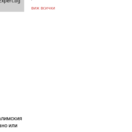
Expert.bg
виж всички
салимския
ано или