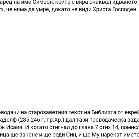
арец на име Симеон, който с вяра очаквал идването
х, че няма да умре, докато не види Христа Господен.
водачи на старозаветния текст на Библията от евре
аделф (285-246 г. пр.Хр.) дал тази преводаческа зад
 Исаия. И когато стигнал до глава 7 стих 14, помисл
вица ще зачене и ще роди Син, и ще Му нарекат имет