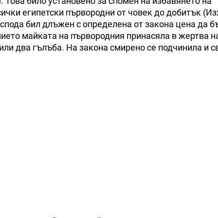
6). Това било установено за спомен на избавянето на
ички египетски първородни от човек до добитък (Изх
оспода бил длъжен с определена от закона цена да б
нието майката на първородния принасяла в жертва н
или два гълъба. На закона смирено се подчинила и с