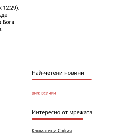
 12:29).
ъде
а Бога
в.
Най-четени новини
виж всички
Интересно от мрежата
Климатици София