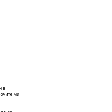
и в
 очите ми