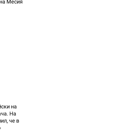
 на Месия
йски на
ача. На
ил, че в
о