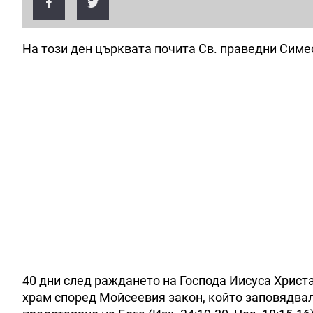
На този ден църквата почита Св. праведни Симе
40 дни след раждането на Господа Иисуса Хрис
храм според Мойсеевия закон, който заповядвал