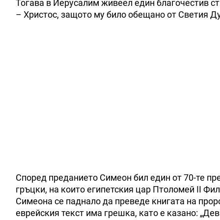
Тогава в Йерусалим живеел един благочестив ст
– Христос, защото му било обещано от Светия Ду
Според преданието Симеон бил един от 70-те пре
гръцки, на които египетския цар Птоломей ІІ Фил
Симеона се паднало да преведе книгата на пророк
еврейския текст има грешка, като е казано: „Де