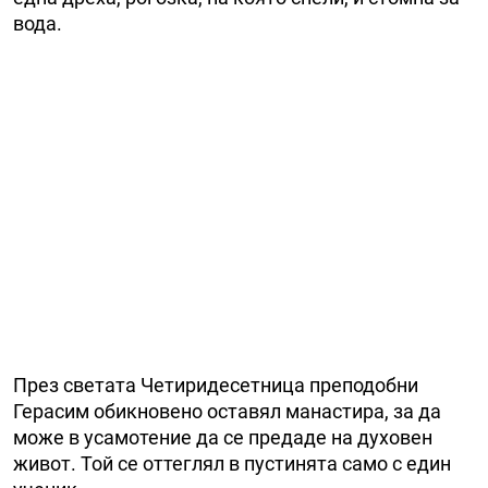
вода.
През светата Четиридесетница преподобни
Герасим обикновено оставял манастира, за да
може в усамотение да се предаде на духовен
живот. Той се оттеглял в пустинята само с един