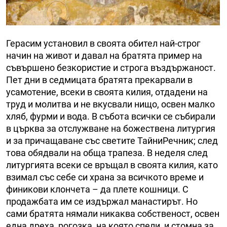
Герасим установил в своята обител най-строг
начин на живот и давал на братята пример на
съвършено безкористие и строга въздържаност.
Пет дни в седмицата братята прекарвали в
усамотение, всеки в своята килия, отдадени на
труд и молитва и не вкусвали нищо, освен малко
хляб, фурми и вода. В събота всички се събирали
в църква за отслужване на божествена литургия
и за причащаване със светите ТайниРечник; след
това обядвали на обща трапеза. В неделя след
литургията всеки се връщал в своята килия, като
взимал със себе си храна за всичкото време и
финикови клончета – да плете кошници. С
продажбата им се издържал манастирът. Но
сами братята нямали никаква собственост, освен
една дреха, рогозка, на която спели, и стомна за