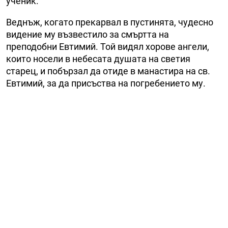
ученик.
Веднъж, когато прекарвал в пустинята, чудесно
видение му възвестило за смъртта на
преподобни Евтимий. Той видял хорове ангели,
които носели в небесата душата на светия
старец, и побързал да отиде в манастира на св.
Евтимий, за да присъства на погребението му.