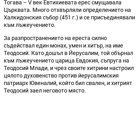
Тогава – V век Евтихиевата ерес смущавала
Църквата. Много отхвърляли определението на
Халкидонския събор (451 г.) и се присъединявали
към лъжеучението.
За разпространението на ереста силно
съдействал един монах, умен и хитър, на име
Теодосий. Като дошъл в Йерусалим, той обърнал
към лъжеучението царица Евдокия, съпруга на
Теодосий Млади, и чрез своите хитрини настроил
цялото духовенство против йерусалимския
патриарх Ювеналий, който бил свален, и хитрият
Теодосий заел неговото място.