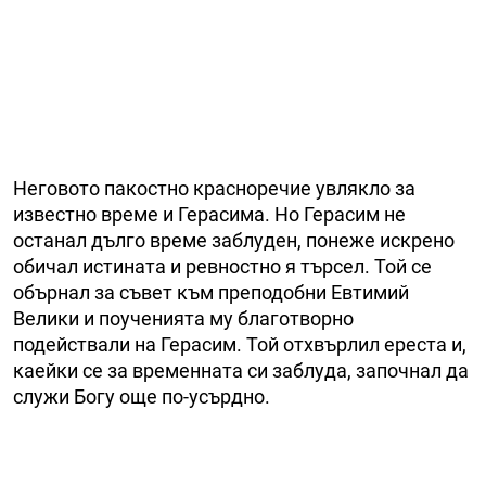
Неговото пакостно красноречие увлякло за
известно време и Герасима. Но Герасим не
останал дълго време заблуден, понеже искрено
обичал истината и ревностно я търсел. Той се
обърнал за съвет към преподобни Евтимий
Велики и поученията му благотворно
подействали на Герасим. Той отхвърлил ереста и,
каейки се за временната си заблуда, започнал да
служи Богу още по-усърдно.