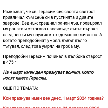
Разказват, че св. Герасим със своята светост
привличал към себе си в пустинята и дивите
зверове. Веднъж срещнал ранен лъв, превързал
му раната и оттогава навсякъде лъвът вървял
след него и му служил като домашно животно. А
когато преподобният умрял, лъвът дълго
тъгувал, след това умрял на гроба му.
Преподобни Герасим починал в дълбока старост
в 475 г.
На 4 март имен ден празнуват всички, които
носят името Герасим.
ОЩЕ ПО ТЕМАТА:
Кой празнува имен ден днес, 1 март 2024 година?