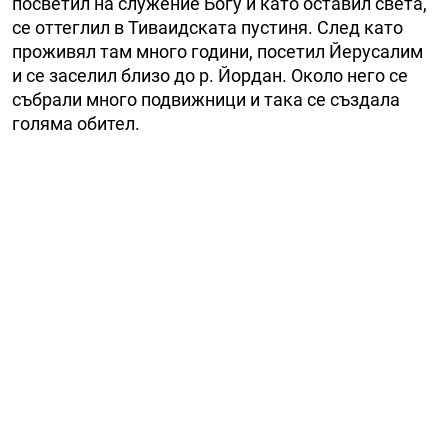
посветил на служение Богу и като оставил света,
се оттеглил в Тиваидската пустиня. След като
проживял там много години, посетил Йерусалим
и се заселил близо до р. Йордан. Около него се
събрали много подвижници и така се създала
голяма обител.