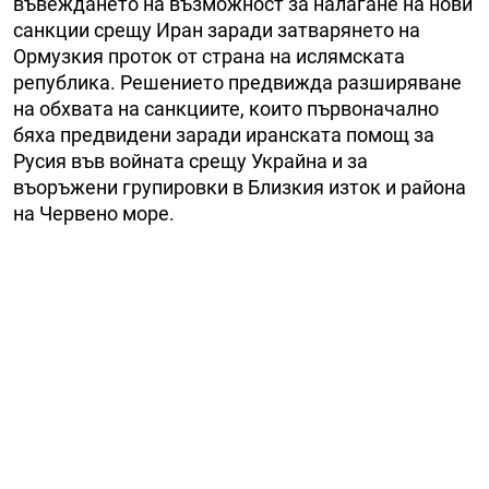
въвеждането на възможност за налагане на нови
санкции срещу Иран заради затварянето на
Ормузкия проток от страна на ислямската
република. Решението предвижда разширяване
на обхвата на санкциите, които първоначално
бяха предвидени заради иранската помощ за
Русия във войната срещу Украйна и за
въоръжени групировки в Близкия изток и района
на Червено море.