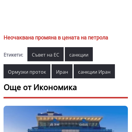
Неочаквана промяна в цената на петрола
Етикети:
Съвет на ЕС
санкции
Ормузки проток
Иран
санкции Иран
Още от Икономика