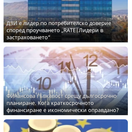
ДЗИ е лидер по потребителско доверие
според проучването „RATE|Лидери в
застраховането“
Финансова гъвкавост срещу дългосрочно
планиране. Кога краткосрочното
финансиране е икономически оправдано?