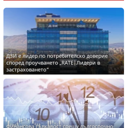
ДЗИ е лидер по потребителско доверие
според проучването „RATE|Лидери в
застраховането“
Финансова гъвкавост срещу дългосрочно