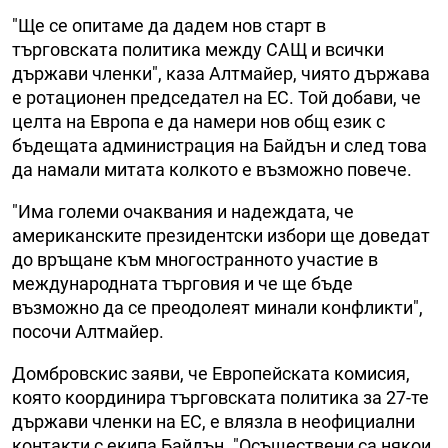
"Ще се опитаме да дадем нов старт в
търговската политика между САЩ и всички
държави членки", каза Алтмайер, чиято държава
е ротационен председател на ЕС. Той добави, че
целта на Европа е да намери нов общ език с
бъдещата администрация на Байдън и след това
да намали митата колкото е възможно повече.
"Има големи очаквания и надеждата, че
американските президентски избори ще доведат
до връщане към многостранното участие в
международната търговия и че ще бъде
възможно да се преодолеят минали конфликти",
посочи Алтмайер.
Домбровскис заяви, че Европейската комисия,
която координира търговската политика за 27-те
държави членки на ЕС, е влязла в неофициални
контакти с екипа Байдън. "Осъществени са някои