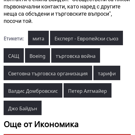
първоначални контакти, като наред с другите
неща са обсъдени и търговските въпроси",
посочи той.
Етикети:
мита
Експерт - Европейски съюз
САЩ
Boeing
търговска война
Световна търговска организация
тарифи
Валдис Домбровскис
Петер Алтмайер
Джо Байдън
Още от Икономика