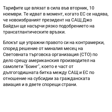
Тарифите ще влязат в сила във вторник, 10
ноември. Те идват в момент, когато ЕС се надява,
че новоизбраният президент на САЩ Джо
Байдън ще насърчи рязко подобрението на
трансатлантическите връзки.
Блокът ще упражни правото си на контрамерки,
според решение от миналия месец на
Световната търговска организация (СТО) по
дело срещу американския производител на
самолети "Боинг", което е част от
дългогодишната битка между САЩ и ЕС по
отношение на субсидии за гражданската
авиация и в двете спорещи страни.