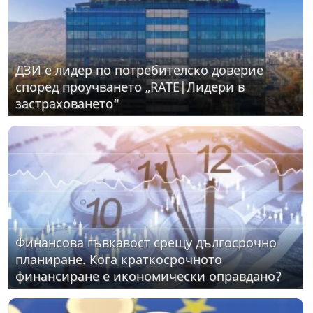
ДЗИ е лидер по потребителско доверие
според проучването „RATE|Лидери в
застраховането“
Финансова гъвкавост срещу дългосрочно
планиране. Кога краткосрочното
финансиране е икономически оправдано?