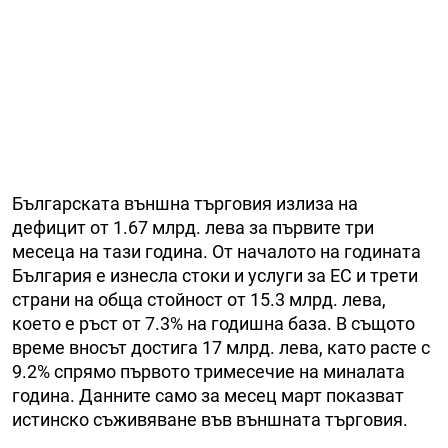
Българската външна търговия излиза на
дефицит от 1.67 млрд. лева за първите три
месеца на тази година. От началото на годината
България е изнесла стоки и услуги за ЕС и трети
страни на обща стойност от 15.3 млрд. лева,
което е ръст от 7.3% на годишна база. В същото
време вносът достига 17 млрд. лева, като расте с
9.2% спрямо първото тримесечие на миналата
година. Данните само за месец март показват
истинско съживяване във външната търговия.