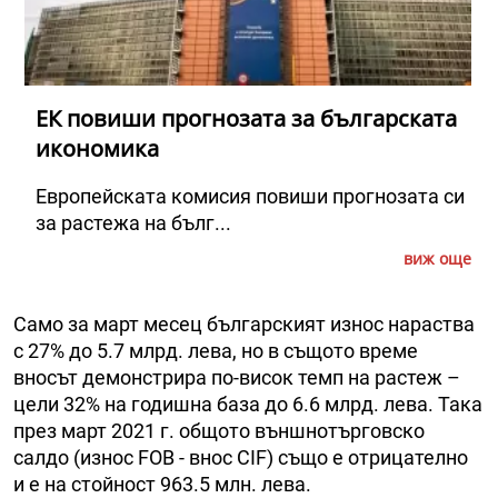
ЕК повиши прогнозата за българската
икономика
Европейската комисия повиши прогнозата си
за растежа на бълг...
виж още
Само за март месец българският износ нараства
с 27% до 5.7 млрд. лева, но в същото време
вносът демонстрира по-висок темп на растеж –
цели 32% на годишна база до 6.6 млрд. лева. Така
през март 2021 г. общото външнотърговско
салдо (износ FOB - внос CIF) също е отрицателно
и е на стойност 963.5 млн. лева.