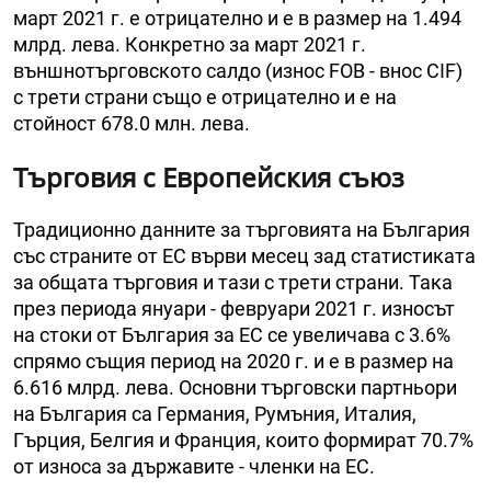
март 2021 г. е отрицателно и е в размер на 1.494
млрд. лева. Конкретно за март 2021 г.
външнотърговското салдо (износ FOB - внос CIF)
с трети страни също е отрицателно и е на
стойност 678.0 млн. лева.
Търговия с Европейския съюз
Традиционно данните за търговията на България
със страните от ЕС върви месец зад статистиката
за общата търговия и тази с трети страни. Така
през периода януари - февруари 2021 г. износът
на стоки от България за ЕС се увеличава с 3.6%
спрямо същия период на 2020 г. и е в размер на
6.616 млрд. лева. Основни търговски партньори
на България са Германия, Румъния, Италия,
Гърция, Белгия и Франция, които формират 70.7%
от износа за държавите - членки на ЕС.