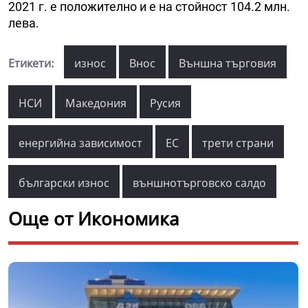
2021 г. е положително и е на стойност 104.2 млн.
лева.
Етикети:
износ
Внос
Външна търговия
НСИ
Македония
Русия
енергийна зависимост
ЕС
трети страни
български износ
външнотърговско салдо
Още от Икономика