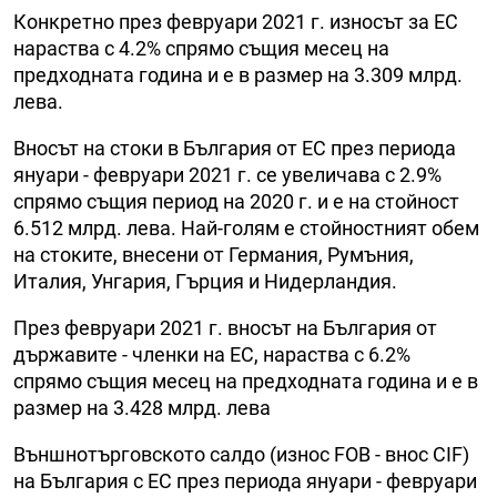
Конкретно през февруари 2021 г. износът за ЕС
нараства с 4.2% спрямо същия месец на
предходната година и е в размер на 3.309 млрд.
лева.
Вносът на стоки в България от ЕС през периода
януари - февруари 2021 г. се увеличава с 2.9%
спрямо същия период на 2020 г. и е на стойност
6.512 млрд. лева. Най-голям е стойностният обем
на стоките, внесени от Германия, Румъния,
Италия, Унгария, Гърция и Нидерландия.
През февруари 2021 г. вносът на България от
държавите - членки на ЕС, нараства с 6.2%
спрямо същия месец на предходната година и е в
размер на 3.428 млрд. лева
Външнотърговското салдо (износ FOB - внос CIF)
на България с ЕС през периода януари - февруари