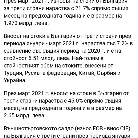
През март 2021 г. износът на стоки от България
за трети страни нараства с 21.7% спрямо същия
месец на предходната година и е в размер на
1.973 млрд. лева.
Вносът на стоки в България от трети страни през
периода януари - март 2021 г. нараства със 7.2% в
сравнение със същия период на 2020 г. и е на
стойност 6.51 млрд. лева. Най-голям е
стойностният обем на стоките, внесени от
Турция, Руската федерация, Китай, Сърбия и
Украйна.
През март 2021 г. вносът на стоки в България от
трети страни нараства с 45.0% спрямо същия
месец на предходната година и е в размер на
2.65 млрд. лeвa.
Външнотърговското салдо (износ FOB - внос CIF)
на България с трети страни през периода януари -