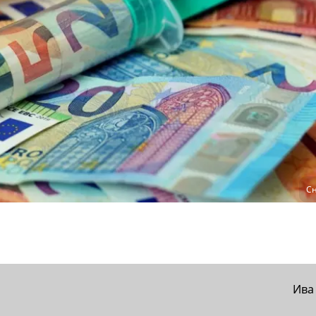
Сн
Ива