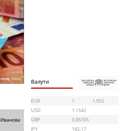
имка: iStock
Валути
EUR
1
1.955
USD
1.1542
GBP
0.85705
 Иванова
JPY
182.17