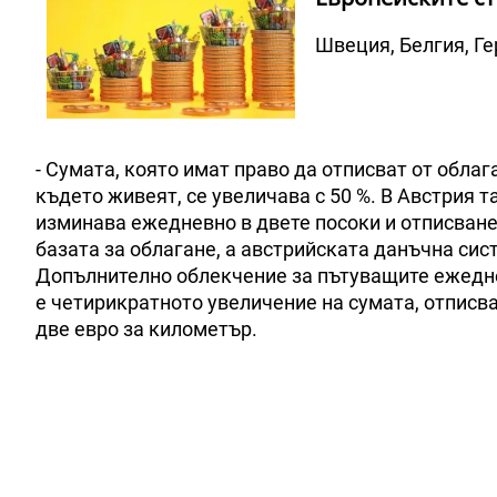
Швеция, Белгия, Ге
- Сумата, която имат право да отписват от обла
където живеят, се увеличава с 50 %. В Австрия т
изминава ежедневно в двете посоки и отписване
базата за облагане, а австрийската данъчна сис
Допълнително облекчение за пътуващите ежеднев
е четирикратното увеличение на сумата, отписв
две евро за километър.