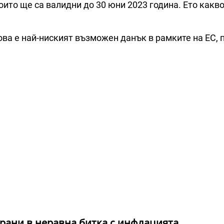
ито ще са валидни до 30 юни 2023 година. Ето какв
това е най-ниският възможен данък в рамките на ЕС, 
рани в неравна битка с инфлацията