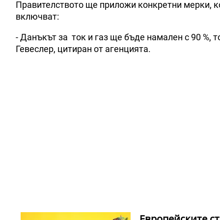
Правителството ще приложи конкретни мерки, ко
включват:
- Данъкът за ток и газ ще бъде намален с 90 %, 
Гевеслер, цитиран от агенцията.
Европейските ст