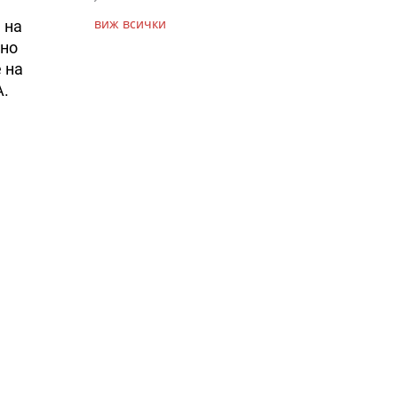
виж всички
 на
рно
 на
А.