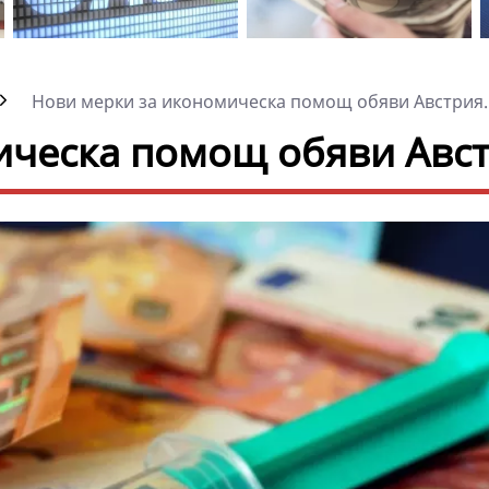
Нови мерки за икономическа помощ обяви Австрия..
ическа помощ обяви Авс