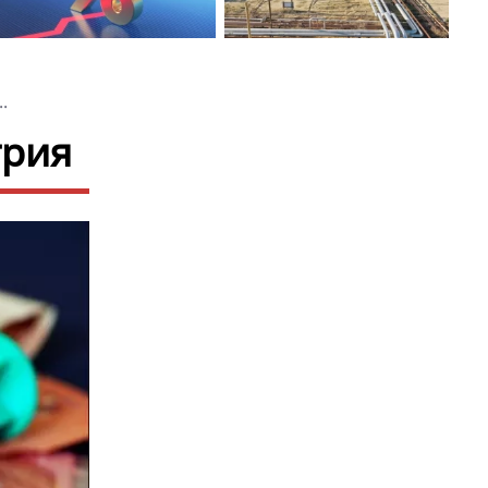
.
трия