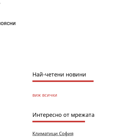
о
поясни
Най-четени новини
виж всички
Интересно от мрежата
Климатици София