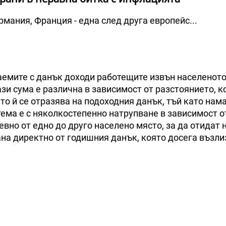
рмания, Франция - една след друга европейс...
гаемите с данък доходи работещите извън населеното
ази сума е различна в зависимост от разстоянието, к
то й се отразява на подоходния данък, тъй като нам
тема е с няколкостепенно натрупване в зависимост о
но от едно до друго населено място, за да отидат н
ана директно от годишния данък, която досега възл