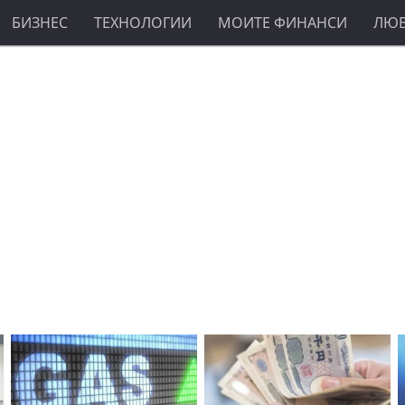
БИЗНЕС
ТЕХНОЛОГИИ
МОИТЕ ФИНАНСИ
ЛЮ