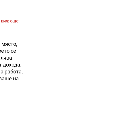
виж още
 място,
оето се
алява
т дохода.
а работа,
изаше на