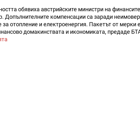
ността обявиха австрийските министри на финансите
ер. Допълнителните компенсации са заради неимове
е за отопление и електроенергия. Пакетът от мерки е
инансово домакинствата и икономиката, предаде БТ
ята