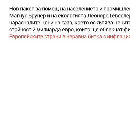
Нов пакет за помощ на населението и промишле
Магнус Брунер и на екологията Леоноре Гевесл
нарасналите цени на газа, което оскъпява ценит
стойност 2 милиарда евро, които ще облекчат ф
Европейските страни в неравна битка с инфлаци