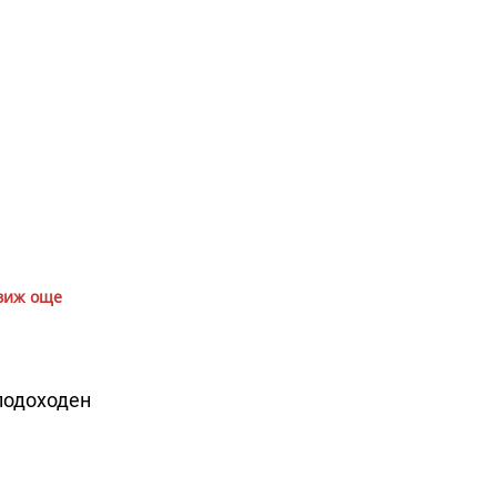
виж още
подоходен