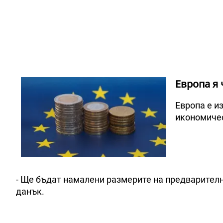
Европа я
Европа е и
икономичес
- Ще бъдат намалени размерите на предварителн
данък.