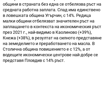
общини в страната без една се отбелязва ръст на
средната работна заплата. Спад има единствено
в ловешката община Угърчин, с 14%. Редица
малки общини отбелязват значителен ръст на
заплащането в контекста на икономическия ръст
през 2021 г., най-видимо в Каолиново (+39%),
Кнежа (+38%), в резултат на силното представяне
на земеделието и преработването на масла. В
Столична община повишението е с 12%, а от
водещите икономически центрове най-добре се
представя Пловдив с 14% ръст.