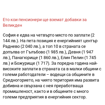
Ето кои пенсионери ще вземат добавки за
Великден
София е едва на четвърто място по заплати (2
144 лв.). На пета позиция е енергийният център
Раднево (2 040 лв.), а топ 10 в страната се
допълва от Гълъбово (1 985 лв.), Девня (1 947
лв.), Панагюрище (1 860 лв.), Елин Пелин (1 745
лв.) и Божурище (1 717). За поредна година най-
високите заплати в страната са в малки общини с
големи работодатели – водещи са общините в
Средногорието, на чиято територия има развита
добивна и свързана с нея преработваща
промишленост, както и в общините с много
големи предприятия в енергийния сектор.