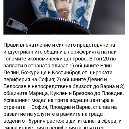
Прави впечатление и силното представяне на
индустриалните общини в периферията на най-
големите икономически центрове. В топ 20 по
заплати в страната влизат 1) общините Елин
Пелин, Божурище и Костинброд от широката
периферия на София; 2) общините Девня и
Белослав в непосредствена близост до Варна и 3)
общините Марица, Куклен и Брезово до Пловдив.
Успешният модел на трите водещи центъра в
страната – София, Пловдив и Варна, стъпва на
развитие на услугите в рамките на града –
водени от бурния растеж в дигиталната сфера, и
силна индустрия в периферията, която се