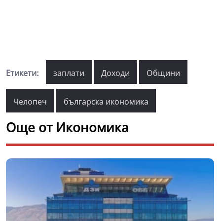
Етикети:
заплати
Доходи
Общини
Челопеч
българска икономика
Още от Икономика