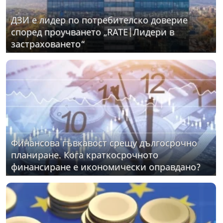
ДЗИ е лидер по потребителско доверие
според проучването „RATE|Лидери в
застраховането“
Финансова гъвкавост срещу дългосрочно
планиране. Кога краткосрочното
финансиране е икономически оправдано?