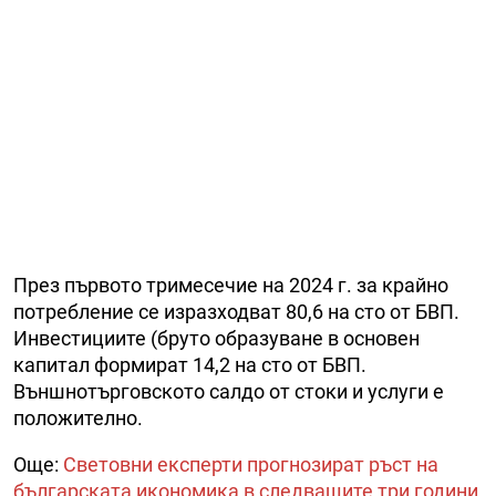
През първото тримесечие на 2024 г. за крайно
потребление се изразходват 80,6 на сто от БВП.
Инвестициите (бруто образуване в основен
капитал формират 14,2 на сто от БВП.
Външнотърговското салдо от стоки и услуги е
положително.
Още:
Световни експерти прогнозират ръст на
българската икономика в следващите три години