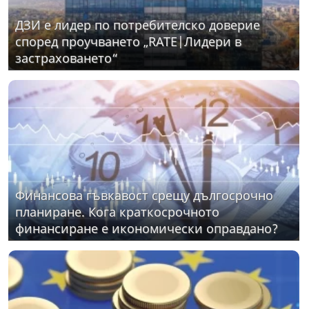
ДЗИ е лидер по потребителско доверие
според проучването „RATE|Лидери в
застраховането“
Финансова гъвкавост срещу дългосрочно
планиране. Кога краткосрочното
финансиране е икономически оправдано?