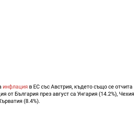
а
инфлация
в ЕС със Австрия, където също се отчита 
я от България през август са Унгария (14.2%), Чехия 
Хърватия (8.4%).