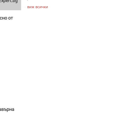
Expert.bg
виж всички
сно от
завърна