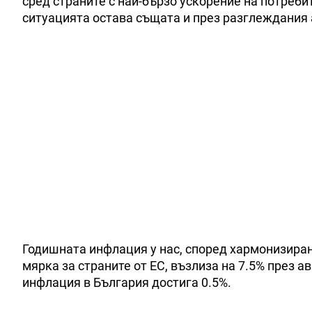
сред страните с най-бързо ускорение на потреб
ситуацията остава същата и през разглеждания 
Годишната инфлация у нас, според хармонизиран
мярка за страните от ЕС, възлиза на 7.5% през 
инфлация в България достига 0.5%.