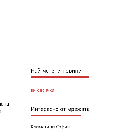
Най-четени новини
виж всички
мата
Интересно от мрежата
а
Климатици София