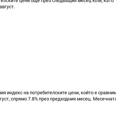
ителските цени още през следващия месец юли, като
август.
ия индекс на потребителските цени, който е сравни
август, спрямо 7.8% през предходния месец. Месечнат