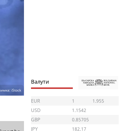
Валути
имка: iStock
EUR
1
1.955
USD
1.1542
GBP
0.85705
JPY
182.17