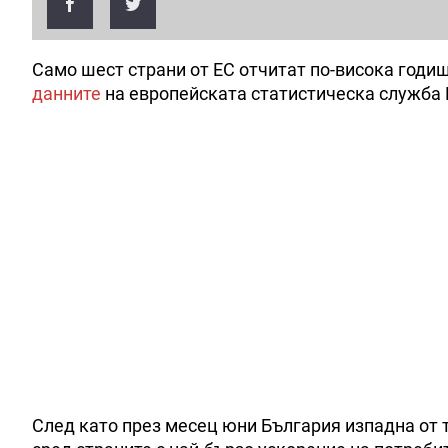
Само шест страни от ЕС отчитат по-висока годиш
данните
на европейската статистическа служба 
След като през месец юни България изпадна от т