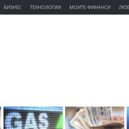
БИЗНЕС
ТЕХНОЛОГИИ
МОИТЕ ФИНАНСИ
ЛЮ