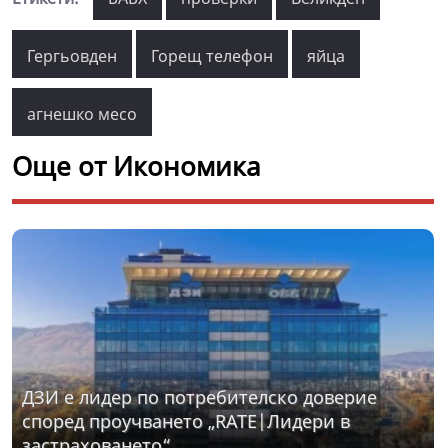
Гергьовден
Горещ телефон
яйца
агнешко месо
Още от Икономика
ДЗИ е лидер по потребителско доверие
според проучването „RATE|Лидери в
застраховането“