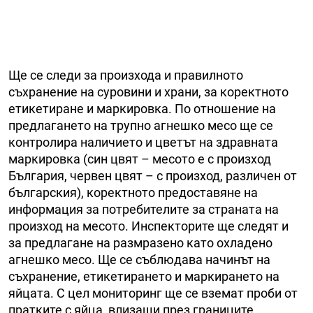
Ще се следи за произхода и правилното
съхранение на суровини и храни, за коректното
етикетиране и маркировка. По отношение на
предлагането на трупно агнешко месо ще се
контролира наличието и цветът на здравната
маркировка (син цвят – месото е с произход
България, червен цвят – с произход, различен от
българския), коректното предоставяне на
информация за потребителите за страната на
произход на месото. Инспекторите ще следят и
за предлагане на размразено като охладено
агнешко месо. Ще се съблюдава начинът на
съхранение, етикетирането и маркирането на
яйцата. С цел мониторинг ще се вземат проби от
пратките с яйца, влизащи през границите.