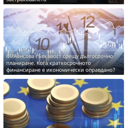
Финансова гъвкавост срещу дългосрочно
планиране. Кога краткосрочното
финансиране е икономически оправдано?