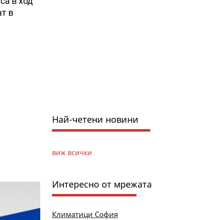
са в ход
ат в
Най-четени новини
виж всички
Интересно от мрежата
Климатици София