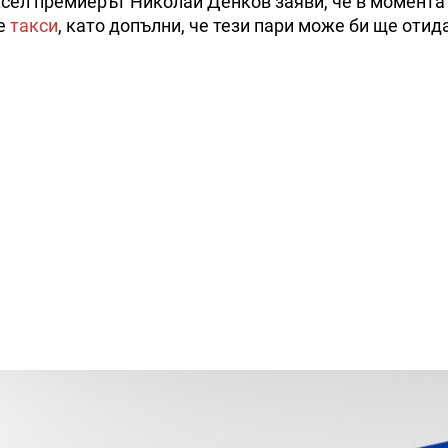
ел премиерът Николай Денков заяви, че в момента 
те
такси
, като допълни, че тези пари може би ще отид