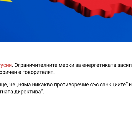
Русия
. Ограничителните мерки за енергетиката засяг
горичен е говорителят.
ще, че „няма никакво противоречие със санкциите“ и
тната директива“.