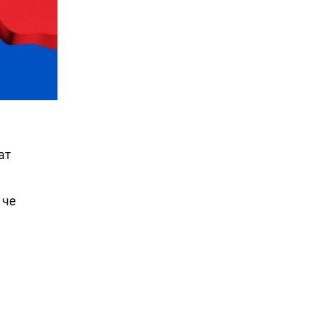
ат
 че