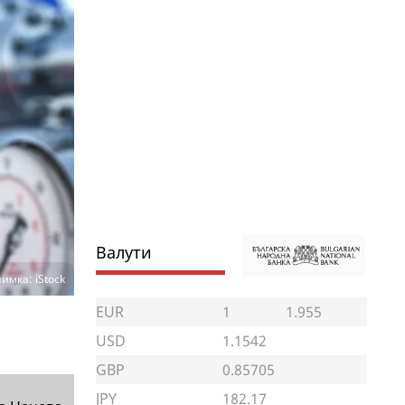
Валути
имка: iStock
EUR
1
1.955
USD
1.1542
GBP
0.85705
JPY
182.17