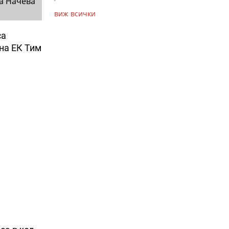
а Начева
виж всички
са
на ЕК Тим