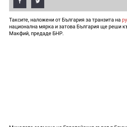
Таксите, наложени от България за транзита на
ру
национална мярка и затова България ще реши къд
Макфий, предаде БНР.