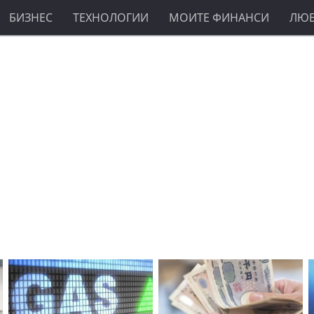
БИЗНЕС
ТЕХНОЛОГИИ
МОИТЕ ФИНАНСИ
ЛЮ