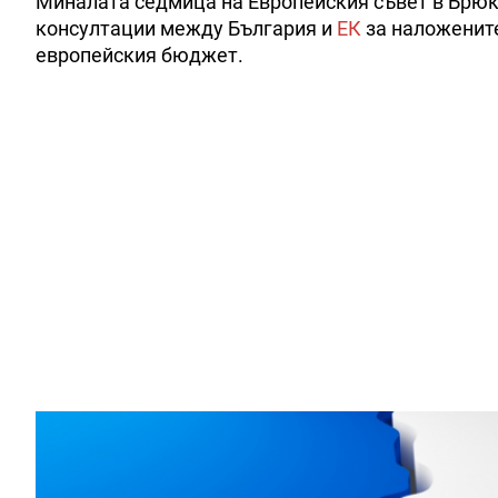
Миналата седмица на Европейския съвет в Брюкс
консултации между България и
ЕК
за наложени
европейския бюджет.