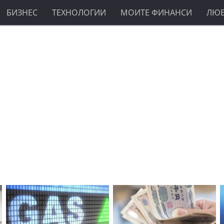
БИЗНЕС
ТЕХНОЛОГИИ
МОИТЕ ФИНАНСИ
ЛЮ