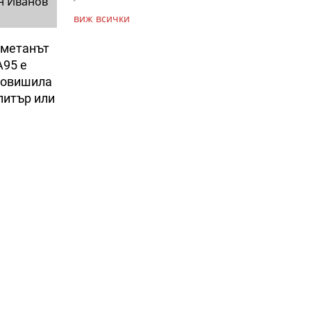
н Иванов
виж всички
 метанът
А95 е
 повишила
 литър или