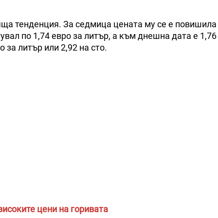
ща тенденция. За седмица цената му се е повишила 
гувал по 1,74 евро за литър, а към днешна дата е 1,76
 за литър или 2,92 на сто.
исоките цени на горивата