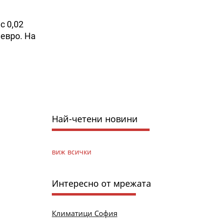
с 0,02
 евро. На
Най-четени новини
виж всички
Интересно от мрежата
Климатици София