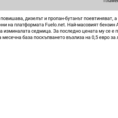
Пламе
 повишава, дизелът и пропан-бутанът поевтиняват, а
нни на платформата Fuelo.net. Най-масовият бензин 
о за изминалата седмица. За последно цената му се е
На месечна база поскъпването възлиза на 0,5 евро за