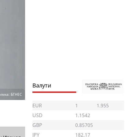
Валути
имка: БГНЕС
EUR
1
1.955
USD
1.1542
GBP
0.85705
JPY
182.17