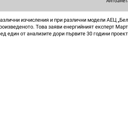
Антоанет
азлични изчисления и при различни модели АЕЦ „Бел
произведеното. Това заяви енергийният експерт Мар
ед един от анализите дори първите 30 години проект