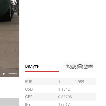
Валути
нергетиката
EUR
1
1.955
USD
1.1542
GBP
0.85705
JPY
182.17