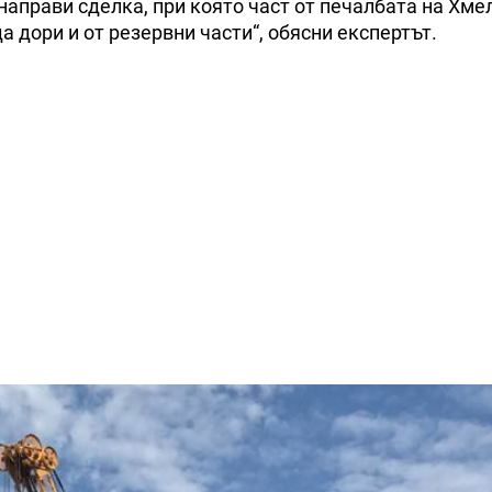
направи сделка, при която част от печалбата на Хм
а дори и от резервни части“, обясни експертът.