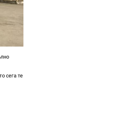
ълно
о сега те