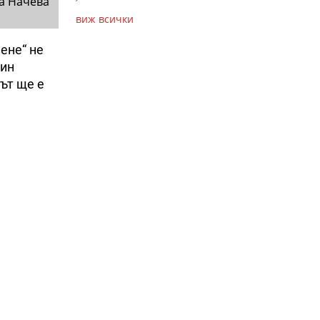
а Начева
виж всички
ене“ не
тин
ът ще е