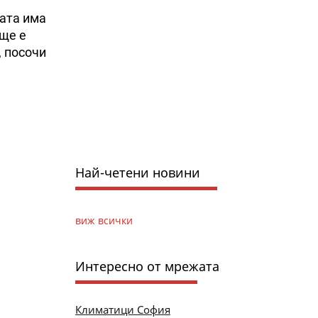
ката има
 ще е
, посочи
Най-четени новини
виж всички
Интересно от мрежата
Климатици София