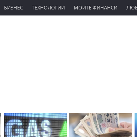
БИЗНЕС
ТЕХНОЛОГИИ
МОИТЕ ФИНАНСИ
ЛЮ