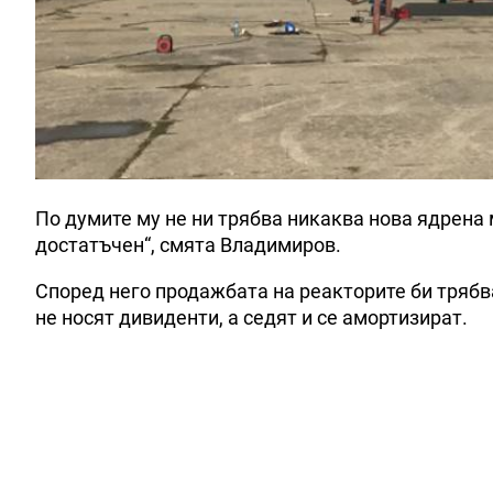
По думите му не ни трябва никаква нова ядрена
достатъчен“, смята Владимиров.
Според него продажбата на реакторите би трябв
не носят дивиденти, а седят и се амортизират.