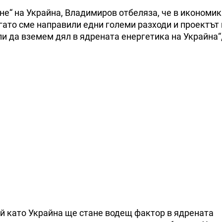
не“ на Украйна, Владимиров отбеляза, че в икономи
гато сме направили едни големи разходи и проектът
и да вземем дял в ядрената енергетика на Украйна“
й като Украйна ще стане водещ фактор в ядрената