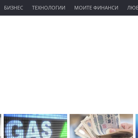
БИЗНЕС
ТЕХНОЛОГИИ
МОИТЕ ФИНАНСИ
ЛЮ