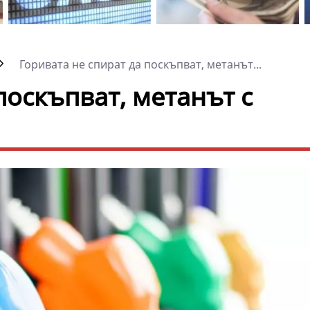
Горивата не спират да поскъпват, метанът...
поскъпват, метанът с