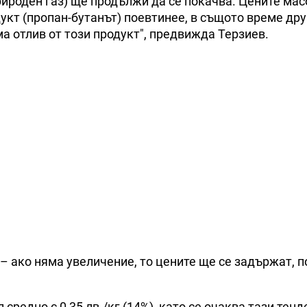
ироден газ) ще продължи да се покачва. Цените ма
укт (пропан-бутанът) поевтинее, в същото време дру
а отлив от този продукт", предвижда Терзиев.
– ако няма увеличение, то цените ще се задържат, 
редно с 0,35 лв./кг (14%), като се очаква тази тен