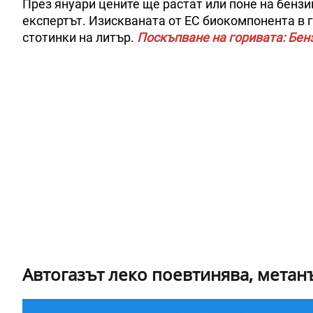
През януари цените ще растат или поне на бенз
експертът. Изискваната от ЕС биокомпонента в 
стотинки на литър.
Поскъпване на горивата: Бенз
Автогазът леко поевтинява, метанъ