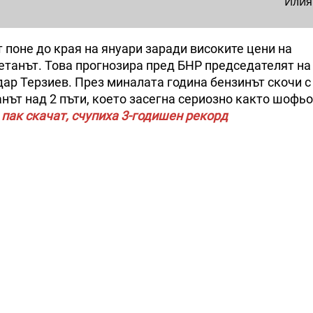
Илия
 поне до края на януари заради високите цени на
етанът. Това прогнозира пред БНР председателят на
ар Терзиев. През миналата година бензинът скочи с 
танът над 2 пъти, което засегна сериозно както шофь
 пак скачат, счупиха 3-годишен рекорд