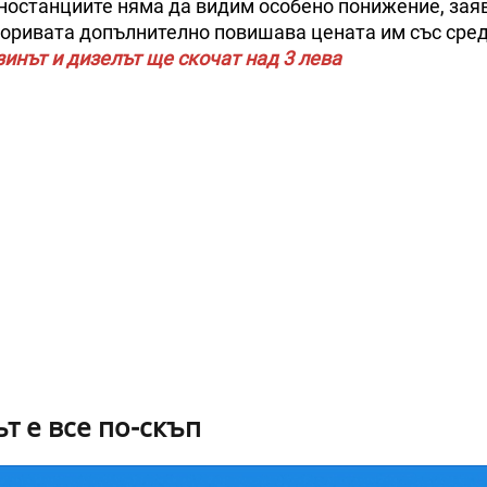
иностанциите няма да видим особено понижение, зая
горивата допълнително повишава цената им със сред
инът и дизелът ще скочат над 3 лева
т е все по-скъп