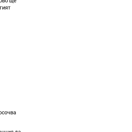
сово ще
гият
посочва
денция да