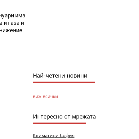
януари има
 и газа и
онижение.
Най-четени новини
виж всички
Интересно от мрежата
Климатици София