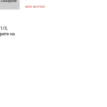
 Лазаров
виж всички
1/3,
орите на