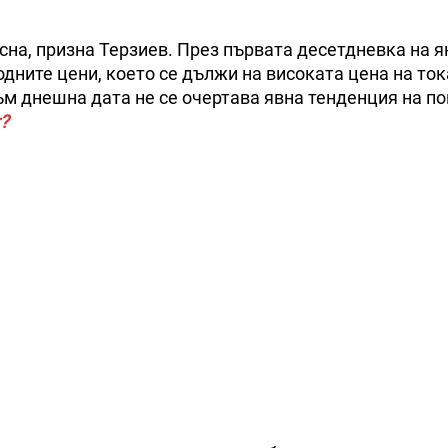
ясна, призна Терзиев. През първата десетдневка на 
ните цени, което се дължи на високата цена на тока
към днешна дата не се очертава явна тенденция на п
?