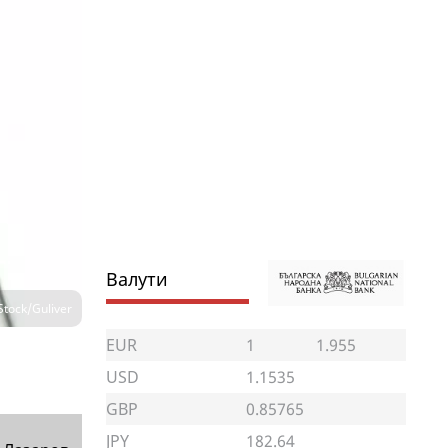
Валути
Stock/Guliver
EUR
1
1.955
USD
1.1535
GBP
0.85765
JPY
182.64