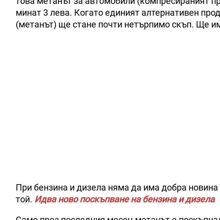
това метанът за автомобили (компресираният пр
минат 3 лева. Когато единият алтернативен прод
(метанът) ще стане почти нетърпимо скъп. Ще им
При бензина и дизела няма да има добра новина 
той.
Идва ново поскъпване на бензина и дизела
Само през последния месец метанът е поскъпнал с