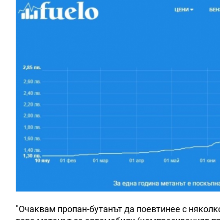
"Очаквам пропан-бутанът да поевтинее с няколко