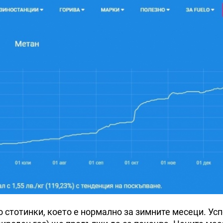
 стотинки, което е нормално за зимните месеци. Ус