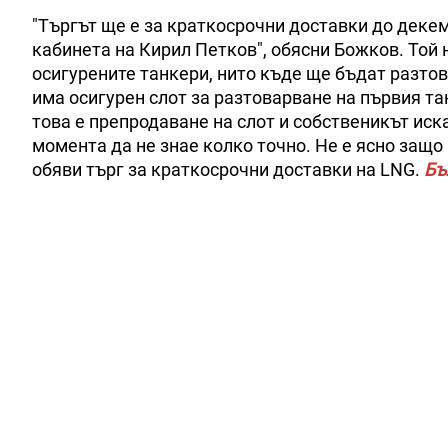
"Търгът ще е за краткосрочни доставки до декем
кабинета на Кирил Петков", обясни Божков. Той н
осигурените танкери, нито къде ще бъдат разтов
има осигурен слот за разтоварване на първия тан
това е препродаване на слот и собственикът иска
момента да не знае колко точно. Не е ясно защ
обяви търг за краткосрочни доставки на LNG.
Бъ