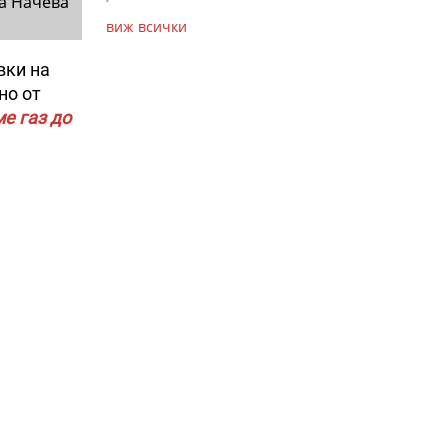
а Начева
виж всички
вки на
но от
е газ до