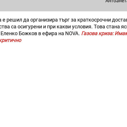
Антоанет
а е решил да организира търг за краткосрочни доста
тва са осигурени и при какви условия. Това стана яс
 Еленко Божков в ефира на NOVA.
Газова криза: Имам
 критично