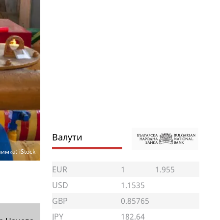
Валути
имка: iStock
EUR
1
1.955
USD
1.1535
GBP
0.85765
JPY
182.64