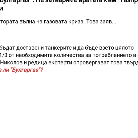
и
тората вълна на газовата криза. Това заяв...
бъдат доставени танкерите и да бъде взето цялото
 1/3 от необходимите количества за потреблението в 
Николов и редица експерти опровергават това твър
а ли "Булгаргаз"?