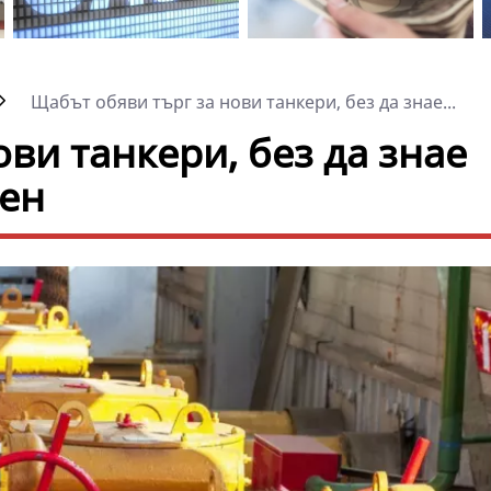
Щабът обяви търг за нови танкери, без да знае...
ви танкери, без да знае
рен