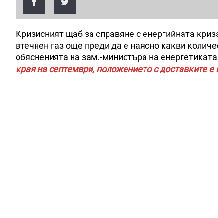
Кризисният щаб за справяне с енергийната криз
втечнен газ още преди да е наясно какви количес
обясненията на зам.-министъра на енергетиката
края на септември, положението с доставките е