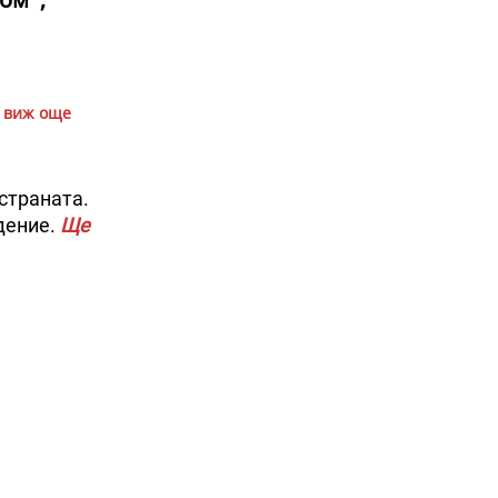
виж още
страната.
дение.
Ще