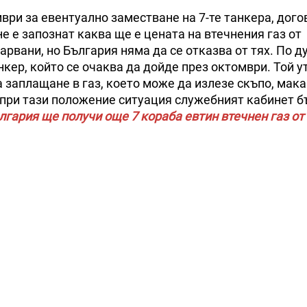
ври за евентуално заместване на 7-те танкера, дого
е е запознат каква ще е цената на втечнения газ от
арвани, но България няма да се отказва от тях. По д
кер, който се очаква да дойде през октомври. Той у
 заплащане в газ, което може да излезе скъпо, мака
о при тази положение ситуация служебният кабинет б
лгария ще получи още 7 кораба евтин втечнен газ о