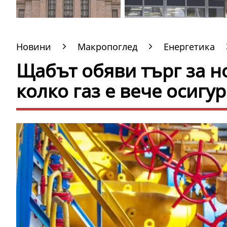
Новини
Макропоглед
Енергетика
Щабът обяви търг за но
колко газ е вече осигу