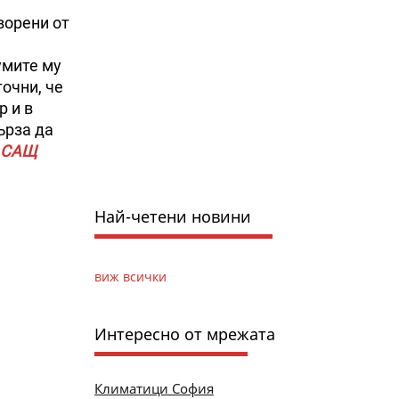
ворени от
умите му
точни, че
р и в
ърза да
т САЩ
Най-четени новини
виж всички
Интересно от мрежата
Климатици София