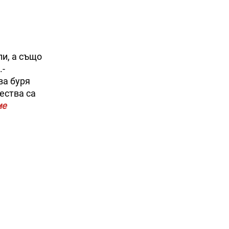
ли, а също
.-
ва буря
ества са
ме