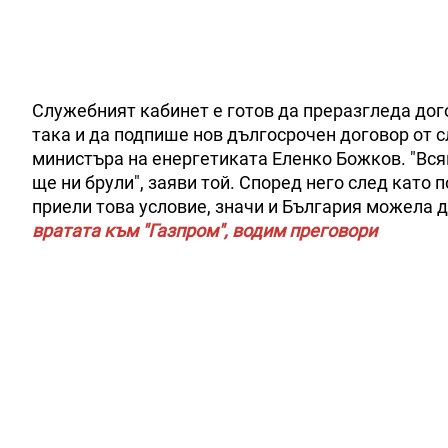
Служебният кабинет е готов да преразгледа дого
така и да подпише нов дългосрочен договор от с
министъра на енергетиката Еленко Божков. "Вся
ще ни брули", заяви той. Според него след като
приели това условие, значи и България можела д
вратата към "Газпром", водим преговори