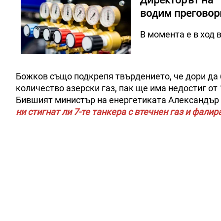
водим преговор
В момента е в ход в
Божков също подкрепя твърдението, че дори да 
количество азерски газ, пак ще има недостиг от
Бившият министър на енергетиката Александър 
ни стигнат ли 7-те танкера с втечнен газ и фалир