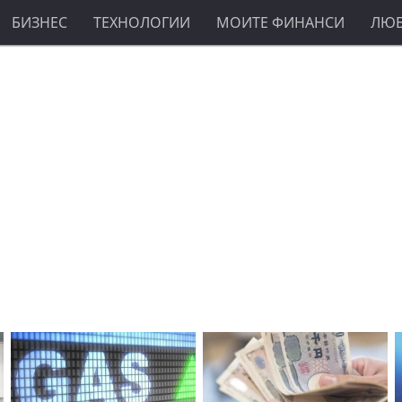
БИЗНЕС
ТЕХНОЛОГИИ
МОИТЕ ФИНАНСИ
ЛЮ