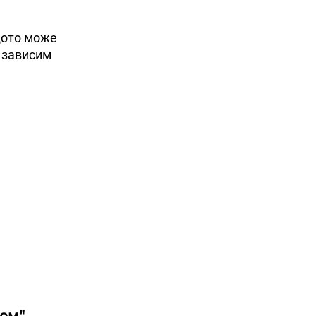
ащото може
е зависим
ом",