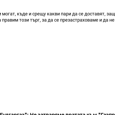
и могат, къде и срещу какви пари да се доставят, з
 правим този търг, за да се презастраховаме и да н
Булгаргаз": Не затваряме вратата към "Газпр