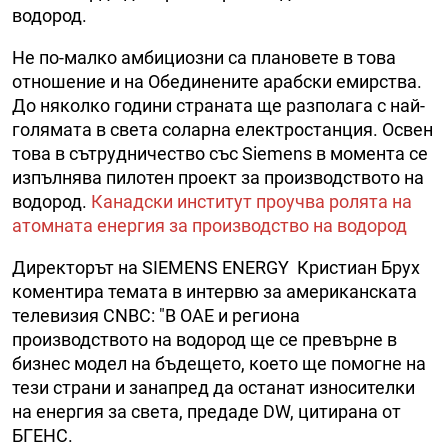
водород.
Не по-малко амбициозни са плановете в това
отношение и на Обединените арабски емирства.
До няколко години страната ще разполага с най-
голямата в света соларна електростанция. Освен
това в сътрудничество със Siemens в момента се
изпълнява пилотен проект за производството на
водород.
Канадски институт проучва ролята на
атомната енергия за производство на водород
Директорът на SIEMENS ENERGY Кристиан Брух
коментира темата в интервю за американската
телевизия CNBC: "В ОАЕ и региона
производството на водород ще се превърне в
бизнес модел на бъдещето, което ще помогне на
тези страни и занапред да останат износителки
на енергия за света, предаде DW, цитирана от
БГЕНС.