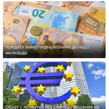
Чуждите инвестиции скочиха до над 2
милиарда
Обрат с лихвите след ключово решение на