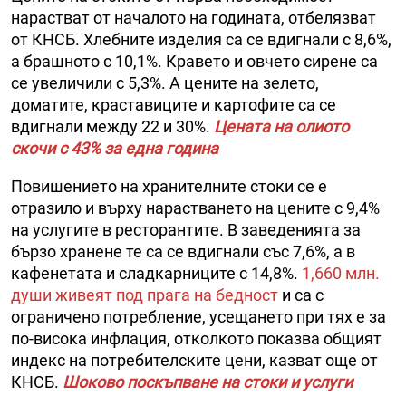
нарастват от началото на годината, отбелязват
от КНСБ. Хлебните изделия са се вдигнали с 8,6%,
а брашното с 10,1%. Кравето и овчето сирене са
се увеличили с 5,3%. А цените на зелето,
доматите, краставиците и картофите са се
вдигнали между 22 и 30%.
Цената на олиото
скочи с 43% за една година
Повишението на хранителните стоки се е
отразило и върху нарастването на цените с 9,4%
на услугите в ресторантите. В заведенията за
бързо хранене те са се вдигнали със 7,6%, а в
кафенетата и сладкарниците с 14,8%.
1,660 млн.
души живеят под прага на бедност
и са с
ограничено потребление, усещането при тях е за
по-висока инфлация, отколкото показва общият
индекс на потребителските цени, казват още от
КНСБ.
Шоково поскъпване на стоки и услуги