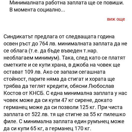
Минималната работна заплата ще се повиши.
В момента социално...
виж още
Синдикатът предлага от следващата година
освен ръст до 764 лв. минималната заплата да не
се облага (т.е. да бъде въведен т.нар.
необлагаем минимум). Така, след като се платят
сметките и се купи храна, в джоба на човек ще
остават 109 лв. Ако се запази сегашната
стойност, парите няма да стигат и хората ще
трябва да теглят кредити, обясни Любослав
Костов от КНСБ. С една минимална заплата у нас
човек може да си купи 47 кг сирене, докато
германец може да си позволи 125 кг. При чиста
заплата от 522 лв. тя ще стигне за 55 кг пилешко
филе. С минимална заплата един румънец може
да си купи 65 кг, а германец 170 кг.