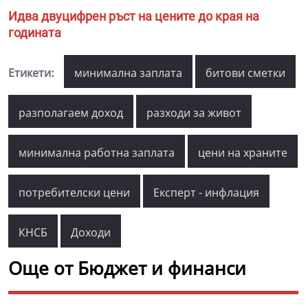
Идва двуцифрен ръст на цените до края на
годината
Етикети:
минимална заплата
битови сметки
разполагаем доход
разходи за живот
минимална работна заплата
цени на храните
потребителски цени
Експерт - инфлация
КНСБ
Доходи
Още от Бюджет и финанси