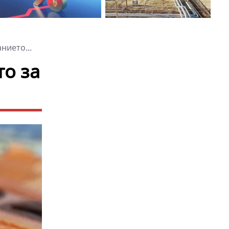
нието...
то за