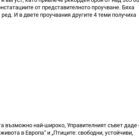
онстатациите от представителното проучване. Бяха
 ред. И в двете проучвания другите 4 теми получиха
та възможно най-широко, Управителният съвет даде
живота в Европа“ и „Птиците: свободни, устойчиви,