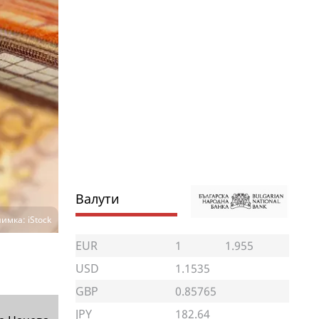
Валути
имка: iStock
EUR
1
1.955
USD
1.1535
GBP
0.85765
JPY
182.64