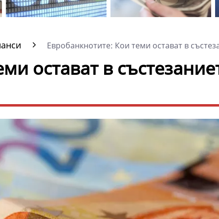
нанси
Евробанкнотите: Кои теми остават в състеза
ми остават в състезание