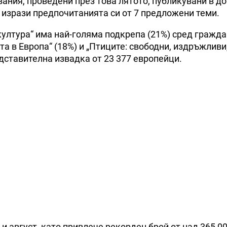
ания, проведени през това лятото, публикувани в д
 изрази предпочитанията си от 7 предложени теми.
култура“ има най-голяма подкрепа (21%) сред гражда
та в Европа“ (18%) и „Птиците: свободни, издръжливи
ставителна извадка от 23 377 европейци.
 август, като привлече рекорден брой от над 365 0