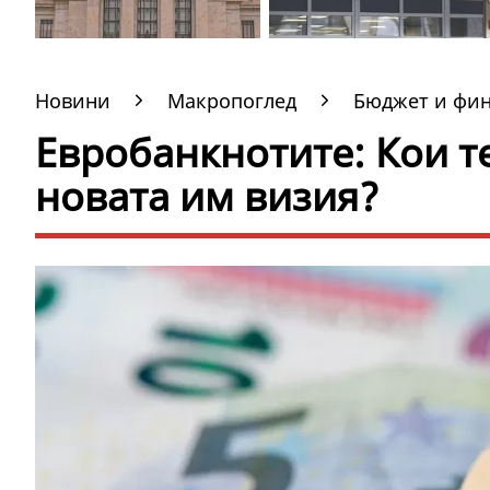
Новини
Макропоглед
Бюджет и фи
Евробанкнотите: Кои те
новата им визия?