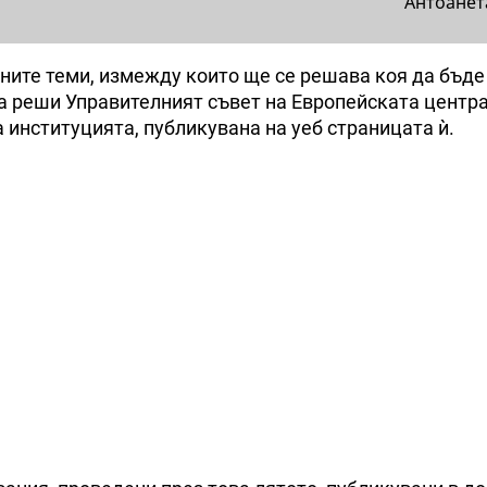
Антоанет
раните теми, измежду които ще се решава коя да бъде
а реши Управителният съвет на Европейската центр
 институцията, публикувана на уеб страницата ѝ.