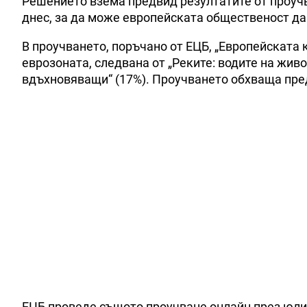
Решението взема предвид резултатите от проучв
днес, за да може европейската общественост да
В проучването, поръчано от ЕЦБ, „Европейската 
еврозоната, следвана от „Реките: водите на живо
вдъхновяващи“ (17%). Проучването обхваща пред
ЕЦБ проведе същото проучване онлайн през юли и