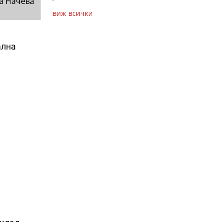
а Начева
виж всички
ална