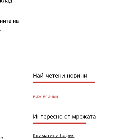
оклад
ните на
,
Най-четени новини
виж всички
Интересно от мрежата
Климатици София
00