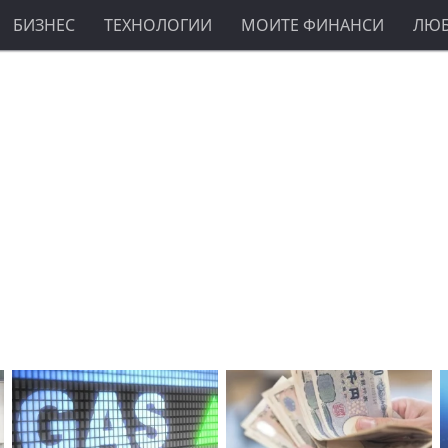
БИЗНЕС
ТЕХНОЛОГИИ
МОИТЕ ФИНАНСИ
ЛЮ