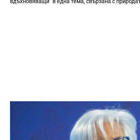
вдъхновяващи“ в една тема, свързана с природат