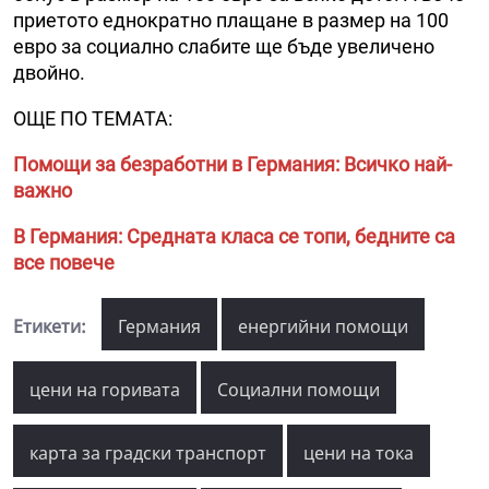
приетото еднократно плащане в размер на 100
евро за социално слабите ще бъде увеличено
двойно.
ОЩЕ ПО ТЕМАТА:
Помощи за безработни в Германия: Всичко най-
важно
В Германия: Средната класа се топи, бедните са
все повече
Етикети:
Германия
енергийни помощи
цени на горивата
Социални помощи
карта за градски транспорт
цени на тока