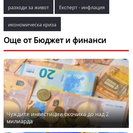
разходи за живот
Експерт - инфлация
икономическа криза
Още от Бюджет и финанси
Чуждите инвестиции скочиха до над 2
милиарда