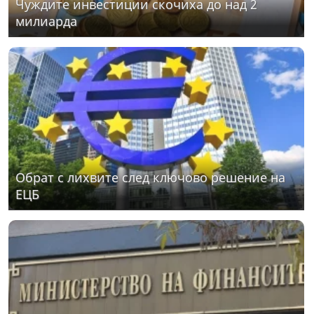
Чуждите инвестиции скочиха до над 2
милиарда
Обрат с лихвите след ключово решение на
ЕЦБ